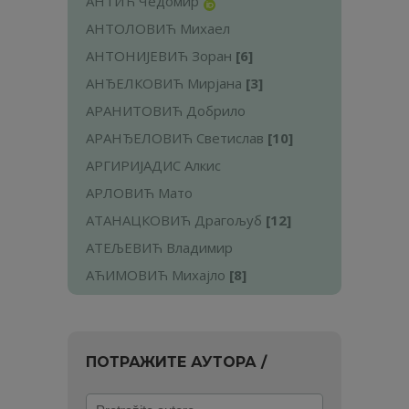
АНТИЋ Чедомир
АНТОЛОВИЋ Михаел
АНТОНИЈЕВИЋ Зоран
[6]
АНЂЕЛКОВИЋ Мирјана
[3]
АРАНИТОВИЋ Добрило
АРАНЂЕЛОВИЋ Светислав
[10]
АРГИРИЈАДИС Алкис
АРЛОВИЋ Мато
АТАНАЦКОВИЋ Драгољуб
[12]
АТЕЉЕВИЋ Владимир
АЋИМОВИЋ Михајло
[8]
ПОТРАЖИТЕ АУТОРА /
Pretražite