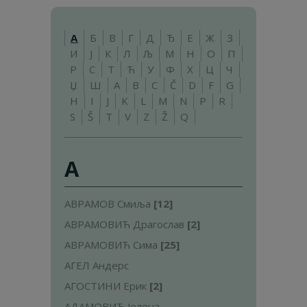
А
Б
В
Г
Д
Ђ
Е
Ж
З
И
Ј
К
Л
Љ
М
Н
О
П
Р
С
Т
Ћ
У
Ф
Х
Ц
Ч
Џ
Ш
A
B
C
Č
D
F
G
H
I
J
K
L
M
N
P
R
S
Š
T
V
Z
Ž
Q
А
АВРАМОВ Смиља
[12]
АВРАМОВИЋ Драгослав
[2]
АВРАМОВИЋ Сима
[25]
АГЕЛ Андерс
АГОСТИНИ Ерик
[2]
АДАМОВИЋ Јелена