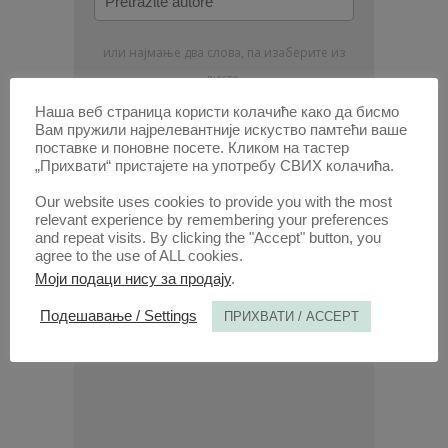
autore
или најмање два слова, па изаберите из
листе.
Наша веб страница користи колачиће како да бисмо
Вам пружили најрелевантније искуство памтећи ваше
поставке и поновне посете. Кликом на тастер
„Прихвати“ пристајете на употребу СВИХ колачића.
Our website uses cookies to provide you with the most
relevant experience by remembering your preferences
and repeat visits. By clicking the "Accept" button, you
agree to the use of ALL cookies.
Моји подаци нису за продају
.
Подешавање / Settings
ПРИХВАТИ / ACCEPT
УРЕДНИШТВО ЧАСОПИСА