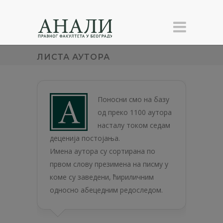
ЛИСТА АУТОРА
Поносни смо на базу
од преко 1100 аутора
насталу током седам
деценија постојања.
Имена аутора су сортирана по
првом слову презимена на писму у
коме су заведени, ћириличним
односно абецедним редоследом.