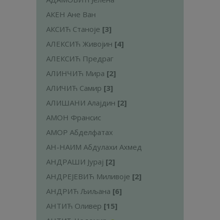
АКЕН Ане Ван
АКСИЋ Станоје
[3]
АЛЕКСИЋ Живојин
[4]
АЛЕКСИЋ Предраг
АЛИНЧИЋ Мира
[2]
АЛИЧИЋ Самир
[3]
АЛИШАНИ Алајдин
[2]
АМОН Франсис
АМОР Абделфатах
АН-НАИМ Абдулахи Ахмед
АНДРАШИ Јурај
[2]
АНДРЕЈЕВИЋ Миливоје
[2]
АНДРИЋ Љиљана
[6]
АНТИЋ Оливер
[15]