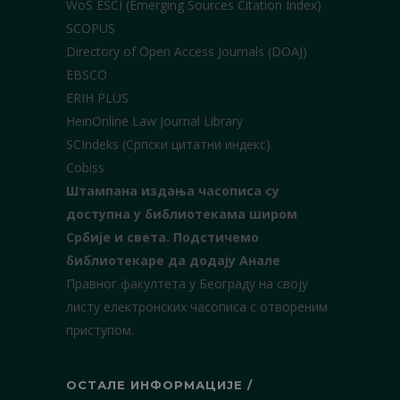
WoS ESCI (Emerging Sources Citation Index)
SCOPUS
Directory of Open Access Journals (DOAJ)
EBSCO
ERIH PLUS
HeinOnline Law Journal Library
SCIndeks (Српски цитатни индекс)
Cobiss
Штампана издања часописа су
доступна у библиотекама широм
Србије и света.
Подстичемо
библиотекаре да додају Анале
Правног факултета у Београду на своју
листу електронских часописа с отвореним
приступом.
ОСТАЛЕ ИНФОРМАЦИЈЕ /