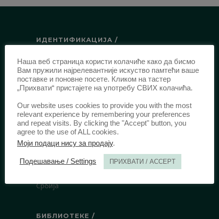
ИДЕНТИФИКАЦИЈА /
ISSN:
0003-2565
(Штампано издање)
Наша веб страница користи колачиће како да бисмо
Вам пружили најрелевантније искуство памтећи ваше
еISSN:
2406-2693
(Онлајн издање)
поставке и поновне посете. Кликом на тастер
DOI:
10.51204/Anali_PFBU_1906
„Прихвати“ пристајете на употребу СВИХ колачића.
Our website uses cookies to provide you with the most
relevant experience by remembering your preferences
ИЗДАВАЧ /
and repeat visits. By clicking the "Accept" button, you
agree to the use of ALL cookies.
Правни факултет Универзитета у
Моји подаци нису за продају
.
Београду
Булевар краља Александра 67
Подешавање / Settings
ПРИХВАТИ / ACCEPT
11000 Београд
Србија
БИБЛИОТЕКЕ /