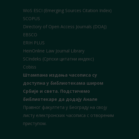
WoS ESCI (Emerging Sources Citation Index)
SCOPUS
Directory of Open Access Journals (DOAJ)
EBSCO
ERIH PLUS
HeinOnline Law Journal Library
SCIndeks (Српски цитатни индекс)
Cobiss
Штампана издања часописа су
доступна у библиотекама широм
Србије и света.
Подстичемо
библиотекаре да додају Анале
Правног факултета у Београду на своју
листу електронских часописа с отвореним
приступом.