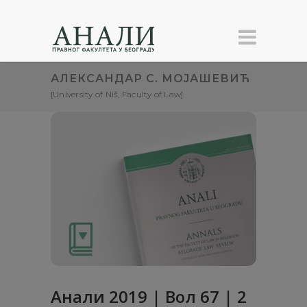
АЛЕКСАНДАР С. МОЈАШЕВИЋ
[University of Niš, Faculty of Law]
Анали 2019 | Вол 67 | 2