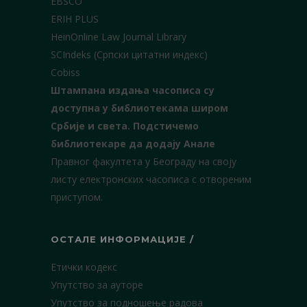
EBSCO
ERIH PLUS
HeinOnline Law Journal Library
SCIndeks (Српски цитатни индекс)
Cobiss
Штампана издања часописа су
доступна у библиотекама широм
Србије и света.
Подстичемо
библиотекаре да додају Анале
Правног факултета у Београду на своју
листу електронских часописа с отвореним
приступом.
ОСТАЛЕ ИНФОРМАЦИЈЕ /
Етички кодекс
Упутство за ауторе
Упутство за подношење радова