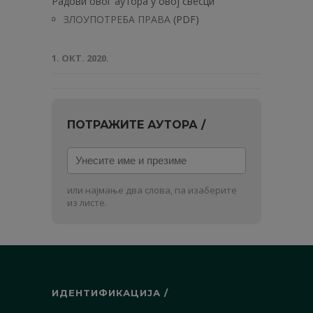
Радови овог аутора у овој свесци
ЗЛОУПОТРЕБА ПРАВА
(PDF)
1. ОКТ. 2020.
ПОТРАЖИТЕ АУТОРА /
Унесите
име
и
или најмање два слова, па изаберите
презиме
из листе.
ИДЕНТИФИКАЦИЈА /