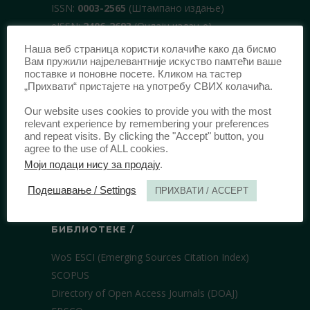
ISSN:
0003-2565
(Штампано издање)
еISSN:
2406-2693
(Онлајн издање)
DOI:
10.51204/Anali_PFBU_1906
Наша веб страница користи колачиће како да бисмо
Вам пружили најрелевантније искуство памтећи ваше
поставке и поновне посете. Кликом на тастер
„Прихвати“ пристајете на употребу СВИХ колачића.
ИЗДАВАЧ /
Our website uses cookies to provide you with the most
Правни факултет Универзитета у
relevant experience by remembering your preferences
Београду
and repeat visits. By clicking the "Accept" button, you
agree to the use of ALL cookies.
Булевар краља Александра 67
Моји подаци нису за продају
.
11000 Београд
Србија
Подешавање / Settings
ПРИХВАТИ / ACCEPT
БИБЛИОТЕКЕ /
WoS ESCI (Emerging Sources Citation Index)
SCOPUS
Directory of Open Access Journals (DOAJ)