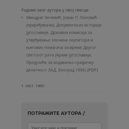
Радови овог аутора у овој свесци
Миодраг Зечевић, Јован П. Поповић
(приређивачи); Документи из историје
Југославије. Државна комисија за
утврђивање злочина окупатора и
његових помагача за време Другог
светског рата (Архив Југославије,
Предузеће за издавачко-графичку
делатност ЗАД, Београд 1996)
(PDF)
1. ОКТ. 1997.
ПОТРАЖИТЕ АУТОРА /
Унесите