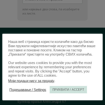
име
и
или најмање два слова, па изаберите
презиме
из листе.
Наша веб страница користи колачиће како да бисмо
ИДЕНТИФИКАЦИЈА /
Вам пружили најрелевантније искуство памтећи ваше
поставке и поновне посете. Кликом на тастер
ISSN:
0003-2565
(Штампано издање)
„Прихвати“ пристајете на употребу СВИХ колачића.
еISSN:
2406-2693
(Онлајн издање)
Our website uses cookies to provide you with the most
DOI:
10.51204/Anali_PFBU_1906
relevant experience by remembering your preferences
and repeat visits. By clicking the "Accept" button, you
agree to the use of ALL cookies.
ИЗДАВАЧ /
Моји подаци нису за продају
.
Правни факултет Универзитета у
Подешавање / Settings
ПРИХВАТИ / ACCEPT
Београду
Булевар краља Александра 67