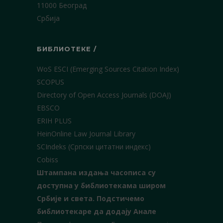
11000 Београд
Србија
БИБЛИОТЕКЕ /
WoS ESCI (Emerging Sources Citation Index)
SCOPUS
Directory of Open Access Journals (DOAJ)
EBSCO
ERIH PLUS
HeinOnline Law Journal Library
SCIndeks (Српски цитатни индекс)
Cobiss
Штампана издања часописа су
доступна у библиотекама широм
Србије и света.
Подстичемо
библиотекаре да додају Анале