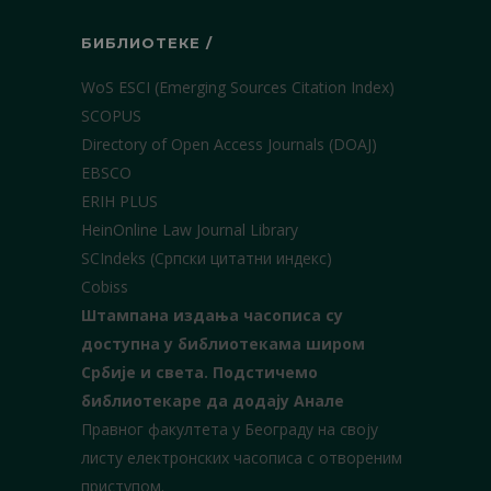
БИБЛИОТЕКЕ /
WoS ESCI (Emerging Sources Citation Index)
SCOPUS
Directory of Open Access Journals (DOAJ)
EBSCO
ERIH PLUS
HeinOnline Law Journal Library
SCIndeks (Српски цитатни индекс)
Cobiss
Штампана издања часописа су
доступна у библиотекама широм
Србије и света.
Подстичемо
библиотекаре да додају Анале
Правног факултета у Београду на своју
листу електронских часописа с отвореним
приступом.