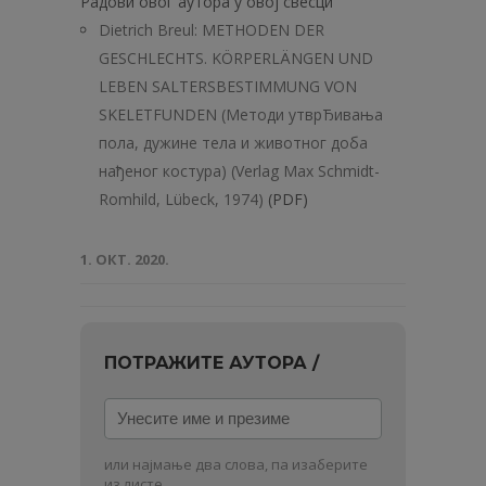
Радови овог аутора у овој свесци
Dietrich Breul: METHODEN DER
GESCHLECHTS. KÖRPERLÄNGEN UND
LEBEN SALTERSBESTIMMUNG VON
SKELETFUNDEN (Методи утврЂивања
пола, дужине тела и животног доба
нађеног костура) (Verlag Мах Schmidt-
Romhild, Lübeck, 1974)
(PDF)
1. ОКТ. 2020.
ПОТРАЖИТЕ АУТОРА /
Унесите
име
и
или најмање два слова, па изаберите
презиме
из листе.