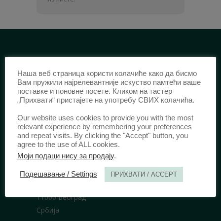
ИДЕНТИФИКАЦИЈА /
Наша веб страница користи колачиће како да бисмо
ISSN:
0003-2565
(Штампано издање)
Вам пружили најрелевантније искуство памтећи ваше
поставке и поновне посете. Кликом на тастер
еISSN:
2406-2693
(Онлајн издање)
„Прихвати“ пристајете на употребу СВИХ колачића.
DOI:
10.51204/Anali_PFBU_1906
Our website uses cookies to provide you with the most
relevant experience by remembering your preferences
and repeat visits. By clicking the "Accept" button, you
ИЗДАВАЧ /
agree to the use of ALL cookies.
Моји подаци нису за продају
.
Правни факултет Универзитета у
Београду
Подешавање / Settings
ПРИХВАТИ / ACCEPT
Булевар краља Александра 67
11000 Београд
Србија