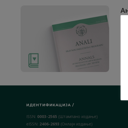
Ан
Рад
1. О
ИДЕНТИФИКАЦИЈА /
ISSN:
0003-2565
(Штампано издање)
еISSN:
2406-2693
(Онлајн издање)