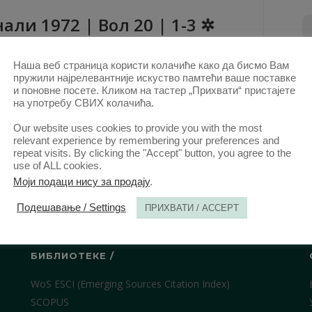
aли 1972 | Вол 20 | 1-3 ✲
ови овог аутора у овој свесци
Наша веб страница користи колачиће како да бисмо Вам
РАЗМШЉАЊА О ПРАВНОМ РЕЖИМУ ОБЈЕКАТА
пружили најрелевантније искуство памтећи ваше поставке
и поновне посете. Кликом на тастер „Прихвати“ пристајете
МЕЂУНАРОДНОГ ПРАВА
(PDF)
на употребу СВИХ колачића.
КТ. 2020.
Our website uses cookies to provide you with the most
relevant experience by remembering your preferences and
repeat visits. By clicking the "Accept" button, you agree to the
use of ALL cookies.
Моји подаци нису за продају
.
Подешавање / Settings
ПРИХВАТИ / ACCEPT
БИБЛИОТЕКЕ /
WoS ESCI (Emerging Sources Citation Index)
SCOPUS