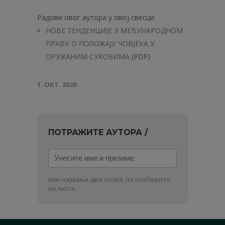
Радови овог аутора у овој свесци
НOBE ТЕНДЕНЦИЈЕ У МЕЂУНАРОДНОМ
ПРАВУ О ПОЛОЖАЈУ ЧОВЈЕКА У
ОРУЖАНИМ СУКОБИМА
(PDF)
1. ОКТ. 2020.
ПОТРАЖИТЕ АУТОРА /
Унесите
име
и
или најмање два слова, па изаберите
презиме
из листе.