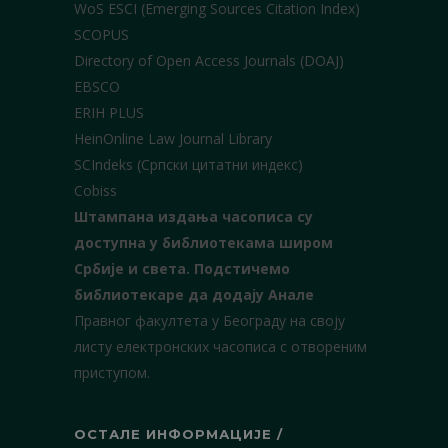
WoS ESCI (Emerging Sources Citation Index)
SCOPUS
Directory of Open Access Journals (DOAJ)
EBSCO
ERIH PLUS
HeinOnline Law Journal Library
SCIndeks (Српски цитатни индекс)
Cobiss
Штампана издања часописа су
доступна у библиотекама широм
Србије и света.
Подстичемо
библиотекаре да додају Анале
Правног факултета у Београду на своју
листу електронских часописа с отвореним
приступом.
ОСТАЛЕ ИНФОРМАЦИЈЕ /