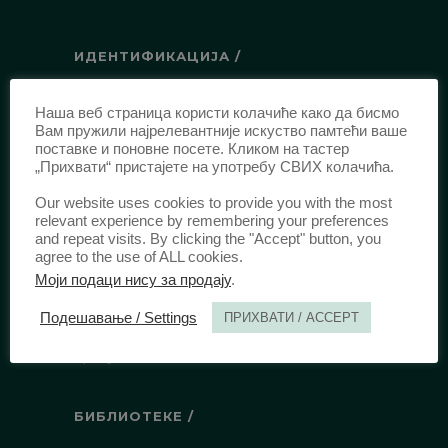
ИДЕНТИФИКАЦИЈА /
ISSN:
0003-2565
(Штампано издање)
Наша веб страница користи колачиће како да бисмо
еISSN:
2406-2693
(Онлајн издање)
Вам пружили најрелевантније искуство памтећи ваше
DOI:
10.51204/Anali_PFBU_1906
поставке и поновне посете. Кликом на тастер
„Прихвати“ пристајете на употребу СВИХ колачића.
Our website uses cookies to provide you with the most
ИЗДАВАЧ /
relevant experience by remembering your preferences
and repeat visits. By clicking the "Accept" button, you
Правни факултет Универзитета у
agree to the use of ALL cookies.
Београду
Моји подаци нису за продају
.
Булевар краља Александра 67
Подешавање / Settings
ПРИХВАТИ / ACCEPT
11000 Београд
Србија
БИБЛИОТЕКЕ /