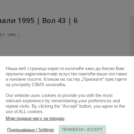
aли 1995 | Вол 43 | 6
КТ. 1995.
Наша веб страница користи колачиће како да бисмо Вам
пружили најрелевантније искуство памтећи ваше поставке
и поновне посете. Кликом на тастер „Прихвати“ пристајете
на употребу СВИХ колачића.
aли 1990 | Вол 38 | 3
Our website uses cookies to provide you with the most
relevant experience by remembering your preferences and
ови овог аутора у овој свесци
repeat visits. By clicking the "Accept" button, you agree to the
use of ALL cookies.
КРИВИЦА — УСЛОВ ЗА РАСКИД УГОВОРА ЗБОГ
Моји подаци нису за продају
.
НЕИЗВРШЕЊА
(PDF)
Подешавање / Settings
ПРИХВАТИ / ACCEPT