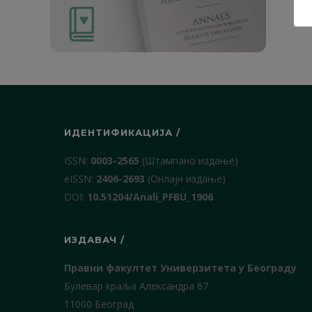
1. О
ИДЕНТИФИКАЦИЈА /
ISSN:
0003-2565
(Штампано издање)
еISSN:
2406-2693
(Онлајн издање)
DOI:
10.51204/Anali_PFBU_1906
ИЗДАВАЧ /
Правни факултет Универзитета у Београду
Булевар краља Александра 67
11000 Београд