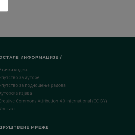
ОСТАЛЕ ИНФОРМАЦИЈЕ /
Етички кодекс
Упутство за ауторе
Упутство за подношење радова
Ауторска изјава
Creative Commons Attribution 4.0 International (CC BY)
Контакт
ДРУШТВЕНЕ МРЕЖЕ