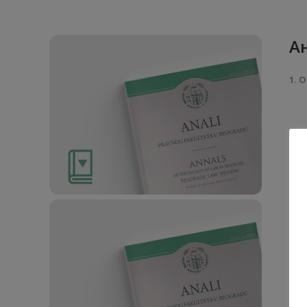
Ан
1. О
Ан
Рад