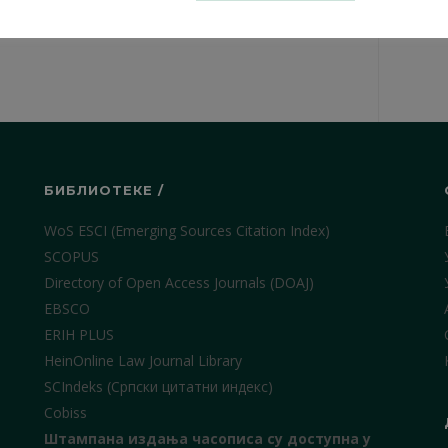
КТ. 1990.
БИБЛИОТЕКЕ /
WoS ESCI (Emerging Sources Citation Index)
SCOPUS
Directory of Open Access Journals (DOAJ)
EBSCO
ERIH PLUS
HeinOnline Law Journal Library
SCIndeks (Српски цитатни индекс)
Cobiss
Штампана издања часописа су доступна у