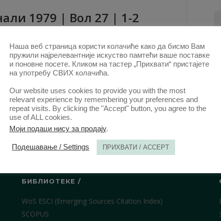
aли 1979 | Вол 27 | 1-2
КТ. 2020.
Наша веб страница користи колачиће како да бисмо Вам
пружили најрелевантније искуство памтећи ваше поставке
и поновне посете. Кликом на тастер „Прихвати“ пристајете
на употребу СВИХ колачића.
Our website uses cookies to provide you with the most
relevant experience by remembering your preferences and
repeat visits. By clicking the "Accept" button, you agree to the
use of ALL cookies.
Моји подаци нису за продају
.
Подешавање / Settings
ПРИХВАТИ / ACCEPT
БИБЛИОТЕКЕ /
WoS ESCI (Emerging Sources Citation Index)
SCOPUS