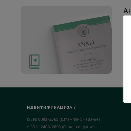
Ан
1. О
ИДЕНТИФИКАЦИЈА /
ISSN:
0003-2565
(Штампано издање)
еISSN:
2406-2693
(Онлајн издање)