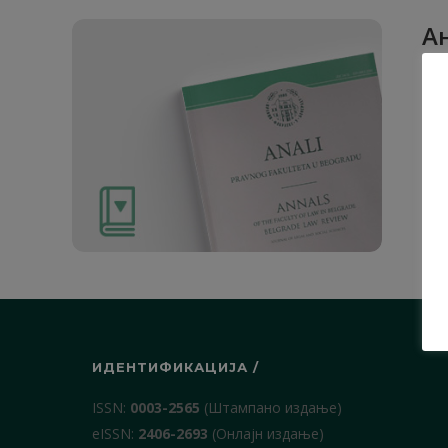
Ан
Рад
1. О
ИДЕНТИФИКАЦИЈА /
ISSN:
0003-2565
(Штампано издање)
еISSN:
2406-2693
(Онлајн издање)