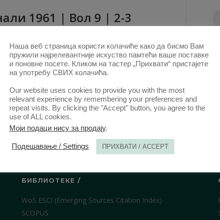
aли 1961 | Вол 9 | 2-3
ови овог аутора у овој свесци
Наша веб страница користи колачиће како да бисмо Вам
П. С. Элькинд: РАССЛЕДОВАНИЕ И СУДЕБНОЕ
пружили најрелевантније искуство памтећи ваше поставке
и поновне посете. Кликом на тастер „Прихвати“ пристајете
РАССМОТРЕНИЕ ДЕЛО НЕВМЕНЯЕМЫХ, Москва,
на употребу СВИХ колачића.
Госюриздат, 1959, 110 с.
(PDF)
Our website uses cookies to provide you with the most
relevant experience by remembering your preferences and
КТ. 2020.
repeat visits. By clicking the "Accept" button, you agree to the
use of ALL cookies.
Моји подаци нису за продају
.
Подешавање / Settings
ПРИХВАТИ / ACCEPT
БИБЛИОТЕКЕ /
WoS ESCI (Emerging Sources Citation Index)
SCOPUS