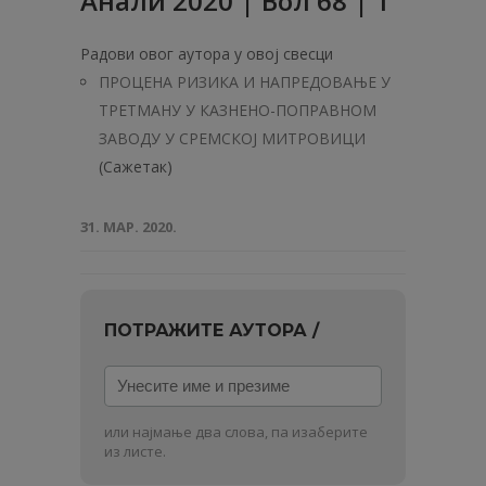
Анали 2020 | Вол 68 | 1
Радови овог аутора у овој свесци
ПРОЦЕНА РИЗИКА И НАПРЕДОВАЊЕ У
ТРЕТМАНУ У КAЗНЕНО-ПОПРАВНОМ
ЗАВОДУ У СРЕМСКОЈ МИТРОВИЦИ
(Сажетак)
31. МАР. 2020.
ПОТРАЖИТЕ АУТОРА /
Унесите
име
и
или најмање два слова, па изаберите
презиме
из листе.