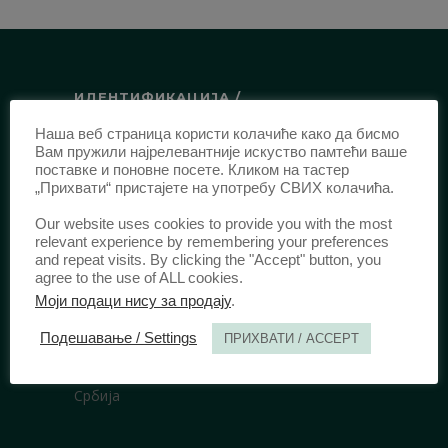
ИДЕНТИФИКАЦИЈА /
Наша веб страница користи колачиће како да бисмо
ISSN:
0003-2565
(Штампано издање)
Вам пружили најрелевантније искуство памтећи ваше
еISSN:
2406-2693
(Онлајн издање)
поставке и поновне посете. Кликом на тастер
„Прихвати“ пристајете на употребу СВИХ колачића.
DOI:
10.51204/Anali_PFBU_1906
Our website uses cookies to provide you with the most
relevant experience by remembering your preferences
ИЗДАВАЧ /
and repeat visits. By clicking the "Accept" button, you
agree to the use of ALL cookies.
Правни факултет Универзитета у
Моји подаци нису за продају
.
Београду
Подешавање / Settings
ПРИХВАТИ / ACCEPT
Булевар краља Александра 67
11000 Београд
Србија