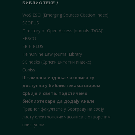
БИБЛИОТЕКЕ /
WoS ESCI (Emerging Sources Citation Index)
SCOPUS
Directory of Open Access Journals (DOAJ)
EBSCO
ERIH PLUS
HeinOnline Law Journal Library
SCIndeks (Српски цитатни индекс)
Cobiss
Штампана издања часописа су
доступна у библиотекама широм
Србије и света.
Подстичемо
библиотекаре да додају Анале
Правног факултета у Београду на своју
листу електронских часописа с отвореним
приступом.