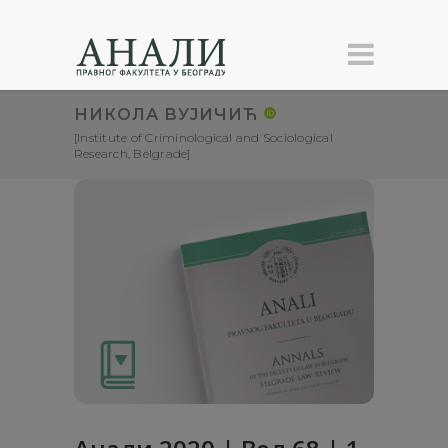
НИКОЛА ВУЈИЧИЋ
[Institute of Criminological and Sociological
Research, Belgrade]