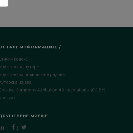
ОСТАЛЕ ИНФОРМАЦИЈЕ /
Етички кодекс
Упутство за ауторе
Упутство за подношење радова
Ауторска изјава
Creative Commons Attribution 4.0 International (CC BY)
Контакт
ДРУШТВЕНЕ МРЕЖЕ
|
|