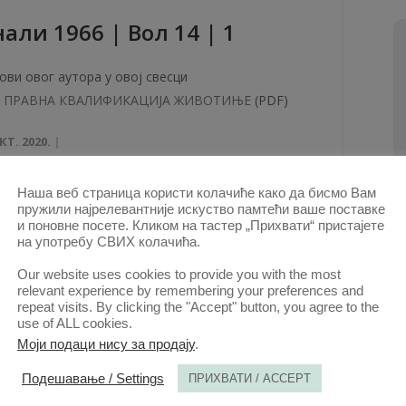
aли 1966 | Вол 14 | 1
ови овог аутора у овој свесци
ПРАВНА КВАЛИФИКАЦИЈА ЖИВОТИЊЕ
(PDF)
КТ. 2020.
Наша веб страница користи колачиће како да бисмо Вам
пружили најрелевантније искуство памтећи ваше поставке
и поновне посете. Кликом на тастер „Прихвати“ пристајете
али 1963 | Вол 11 | 1-2
на употребу СВИХ колачића.
Our website uses cookies to provide you with the most
relevant experience by remembering your preferences and
ови овог аутора у овој свесци
repeat visits. By clicking the "Accept" button, you agree to the
ОДРЕЂИВАЊЕ ТУЖБЕНОГ ЗАХТЕВА ОД СТРАНЕ
use of ALL cookies.
СУДА. УТИЦАЈ ОДВОЈЕНОГ ЖИВОТА БРАЧНИХ
Моји подаци нису за продају
.
ДРУГОВА НА ПОСТОЈАЊЕ БРАКА
(PDF)
Подешавање / Settings
ПРИХВАТИ / ACCEPT
КТ. 2020.