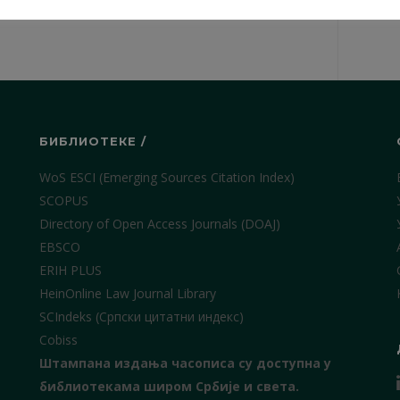
БИБЛИОТЕКЕ /
WoS ESCI (Emerging Sources Citation Index)
SCOPUS
Directory of Open Access Journals (DOAJ)
EBSCO
ERIH PLUS
HeinOnline Law Journal Library
SCIndeks (Српски цитатни индекс)
Cobiss
Штампана издања часописа су доступна у
библиотекама широм Србије и света.