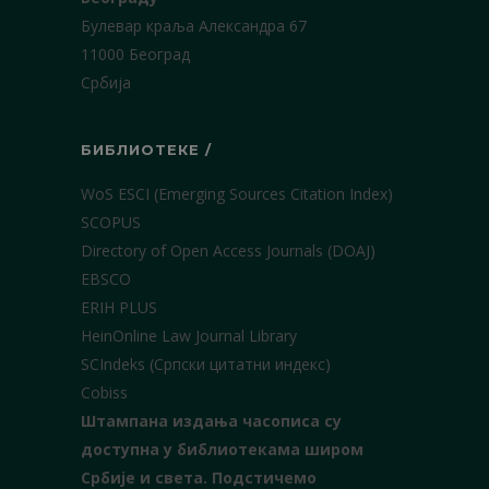
Булевар краља Александра 67
11000 Београд
Србија
БИБЛИОТЕКЕ /
WoS ESCI (Emerging Sources Citation Index)
SCOPUS
Directory of Open Access Journals (DOAJ)
EBSCO
ERIH PLUS
HeinOnline Law Journal Library
SCIndeks (Српски цитатни индекс)
Cobiss
Штампана издања часописа су
доступна у библиотекама широм
Србије и света.
Подстичемо