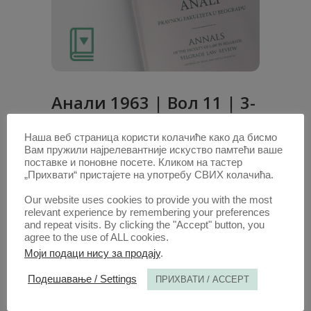
Анaли 1963 | Вол 11 | 3-
4
Наша веб страница користи колачиће како да бисмо
Вам пружили најрелевантније искуство памтећи ваше
Радови овог аутора у овој свесци
поставке и поновне посете. Кликом на тастер
„Прихвати“ пристајете на употребу СВИХ колачића.
ВОЈНИ СУД
(PDF)
БЕЛЕШКЕ
(PDF)
Our website uses cookies to provide you with the most
relevant experience by remembering your preferences
and repeat visits. By clicking the "Accept" button, you
1. ОКТ. 2020.
agree to the use of ALL cookies.
Моји подаци нису за продају
.
Подешавање / Settings
ПРИХВАТИ / ACCEPT
ПОТРАЖИТЕ АУТОРА /