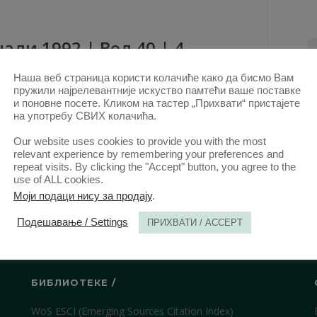
aли 1992 | Вол 40 | 4
Наша веб страница користи колачиће како да бисмо Вам
ови овог аутора у овој свесци
пружили најрелевантније искуство памтећи ваше поставке
ОДРЕЂИВАЊЕ ЦИЈЕНЕ КОД УГОВОРА О
и поновне посете. Кликом на тастер „Прихвати“ пристајете
на употребу СВИХ колачића.
ПРОДАЈИ У ПРИВРЕДИ
(PDF)
Our website uses cookies to provide you with the most
КТ. 1992.
relevant experience by remembering your preferences and
repeat visits. By clicking the "Accept" button, you agree to the
use of ALL cookies.
Моји подаци нису за продају
.
Подешавање / Settings
ПРИХВАТИ / ACCEPT
БИБЛИОТЕКЕ /
WoS ESCI (Emerging Sources Citation Index)