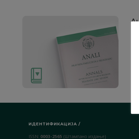
Ан
Рад
1. О
ИДЕНТИФИКАЦИЈА /
ISSN:
0003-2565
(Штампано издање)