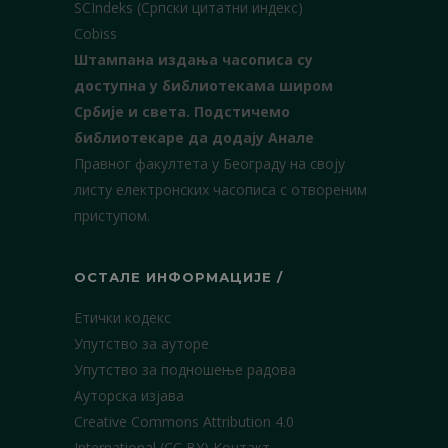
SCIndeks (Српски цитатни индекс)
Cobiss
Штампана издања часописа су
доступна у библиотекама широм
Србије и света.
Подстичемо
библиотекаре да додају Анале
Правног факултета у Београду на своју
листу електронских часописа с отвореним
приступом.
ОСТАЛЕ ИНФОРМАЦИЈЕ /
Етички кодекс
Упутство за ауторе
Упутство за подношење радова
Ауторска изјава
Creative Commons Attribution 4.0
International (CC BY)
Контакт