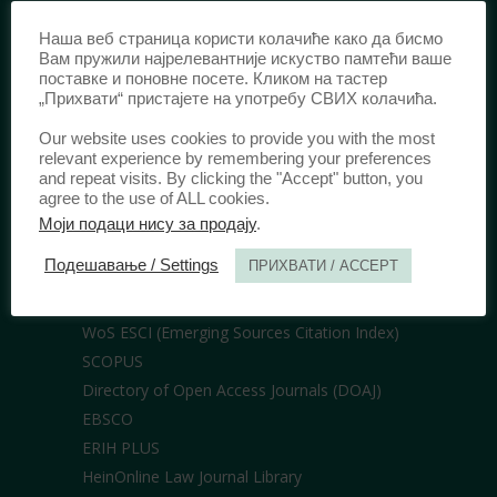
Наша веб страница користи колачиће како да бисмо
Вам пружили најрелевантније искуство памтећи ваше
ИЗДАВАЧ /
поставке и поновне посете. Кликом на тастер
„Прихвати“ пристајете на употребу СВИХ колачића.
Правни факултет Универзитета у
Београду
Our website uses cookies to provide you with the most
relevant experience by remembering your preferences
Булевар краља Александра 67
and repeat visits. By clicking the "Accept" button, you
11000 Београд
agree to the use of ALL cookies.
Србија
Моји подаци нису за продају
.
Подешавање / Settings
ПРИХВАТИ / ACCEPT
БИБЛИОТЕКЕ /
WoS ESCI (Emerging Sources Citation Index)
SCOPUS
Directory of Open Access Journals (DOAJ)
EBSCO
ERIH PLUS
HeinOnline Law Journal Library