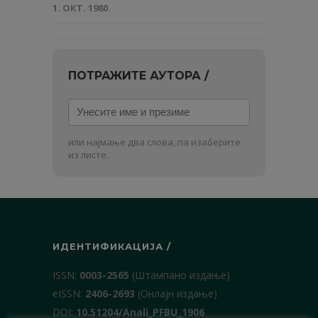
1. ОКТ. 1980.
ПОТРАЖИТЕ АУТОРА /
Унесите
име
и
или најмање два слова, па изаберите
презиме
из листе.
ИДЕНТИФИКАЦИЈА /
ISSN:
0003-2565
(Штампано издање)
еISSN:
2406-2693
(Онлајн издање)
DOI:
10.51204/Anali_PFBU_1906