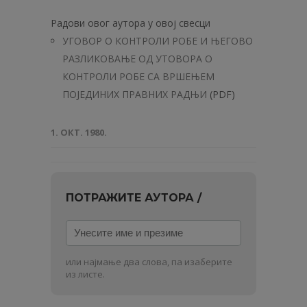
Радови овог аутора у овој свесци
УГОВОР О КОНТРОЛИ РОБЕ И ЊЕГОВО
РАЗЛИКОВАЊЕ ОД УTOBOPA О
КОНТРОЛИ РОБЕ СА ВРШЕЊЕМ
ПОЈЕДИНИХ ПРАВНИХ РАДЊИ
(PDF)
1. ОКТ. 1980.
ПОТРАЖИТЕ АУТОРА /
Унесите
име
и
или најмање два слова, па изаберите
презиме
из листе.