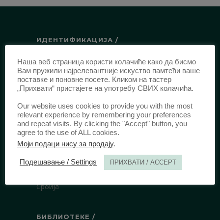
ИДЕНТИФИКАЦИЈА /
ISSN:
0003-2565
(Штампано издање)
Наша веб страница користи колачиће како да бисмо
Вам пружили најрелевантније искуство памтећи ваше
еISSN:
2406-2693
(Онлајн издање)
поставке и поновне посете. Кликом на тастер
DOI:
10.51204/Anali_PFBU_1906
„Прихвати“ пристајете на употребу СВИХ колачића.
Our website uses cookies to provide you with the most
relevant experience by remembering your preferences
ИЗДАВАЧ /
and repeat visits. By clicking the "Accept" button, you
agree to the use of ALL cookies.
Правни факултет Универзитета у
Моји подаци нису за продају
.
Београду
Булевар краља Александра 67
Подешавање / Settings
ПРИХВАТИ / ACCEPT
11000 Београд
Србија
БИБЛИОТЕКЕ /