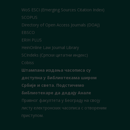
WoS ESCI (Emerging Sources Citation Index)
SCOPUS
Directory of Open Access Journals (DOAJ)
EBSCO
ERIH PLUS
HeinOnline Law Journal Library
SCIndeks (Српски цитатни индекс)
Cobiss
Штампана издања часописа су
доступна у библиотекама широм
Србије и света.
Подстичемо
библиотекаре да додају Анале
Правног факултета у Београду на своју
листу електронских часописа с отвореним
приступом.