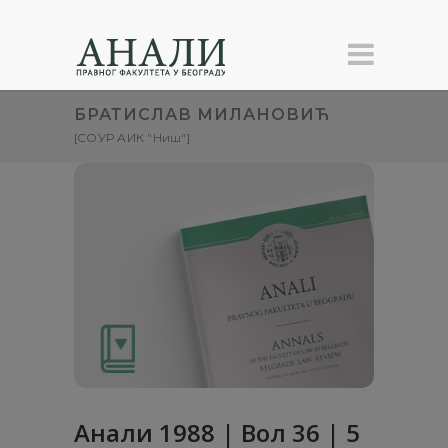
БРАТИСЛАВ МИЛАНОВИЋ
[СОУР АИК "Ниш"]
Анaли 1988 | Вол 36 | 5