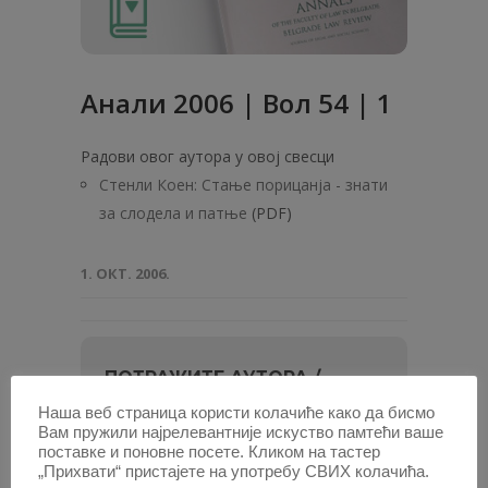
Анали 2006 | Вол 54 | 1
Радови овог аутора у овој свесци
Стенли Коен: Стање порицанја - знати
за слодела и патње
(PDF)
1. ОКТ. 2006.
ПОТРАЖИТЕ АУТОРА /
Наша веб страница користи колачиће како да бисмо
Унесите
Вам пружили најрелевантније искуство памтећи ваше
име
поставке и поновне посете. Кликом на тастер
„Прихвати“ пристајете на употребу СВИХ колачића.
и
или најмање два слова, па изаберите