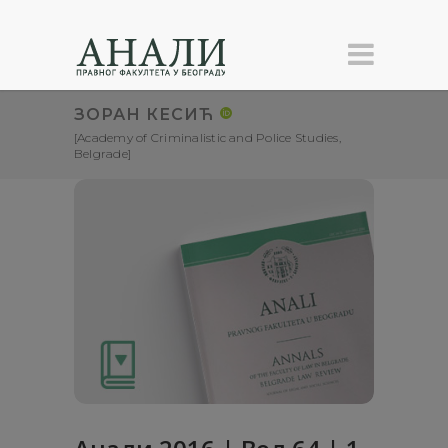
ЗОРАН КЕСИЋ
[Academy of Criminalistic and Police Studies,
Belgrade]