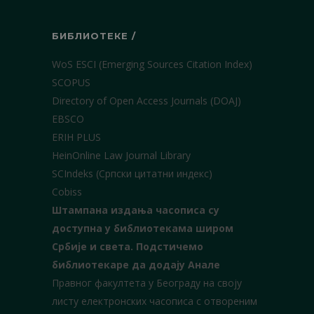
БИБЛИОТЕКЕ /
WoS ESCI (Emerging Sources Citation Index)
SCOPUS
Directory of Open Access Journals (DOAJ)
EBSCO
ERIH PLUS
HeinOnline Law Journal Library
SCIndeks (Српски цитатни индекс)
Cobiss
Штампана издања часописа су
доступна у библиотекама широм
Србије и света.
Подстичемо
библиотекаре да додају Анале
Правног факултета у Београду на своју
листу електронских часописа с отвореним