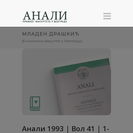
МЛАДЕН ДРАШКИЋ
[Економски факултет у Београду]
Анaли 1993 | Вол 41 | 1-