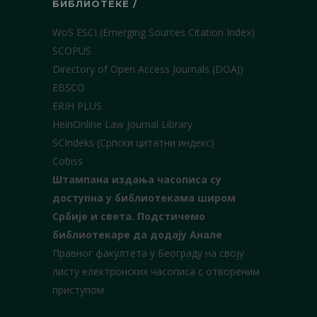
БИБЛИОТЕКЕ /
WoS ESCI (Emerging Sources Citation Index)
SCOPUS
Directory of Open Access Journals (DOAJ)
EBSCO
ERIH PLUS
HeinOnline Law Journal Library
SCIndeks (Српски цитатни индекс)
Cobiss
Штампана издања часописа су
доступна у библиотекама широм
Србије и света.
Подстичемо
библиотекаре да додају Анале
Правног факултета у Београду на своју
листу електронских часописа с отвореним
приступом.