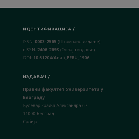
ИДЕНТИФИКАЦИЈА /
ISSN:
0003-2565
(Штампано издање)
еISSN:
2406-2693
(Онлајн издање)
DOI:
10.51204/Anali_PFBU_1906
ИЗДАВАЧ /
Правни факултет Универзитета у
Београду
Булевар краља Александра 67
11000 Београд
Србија