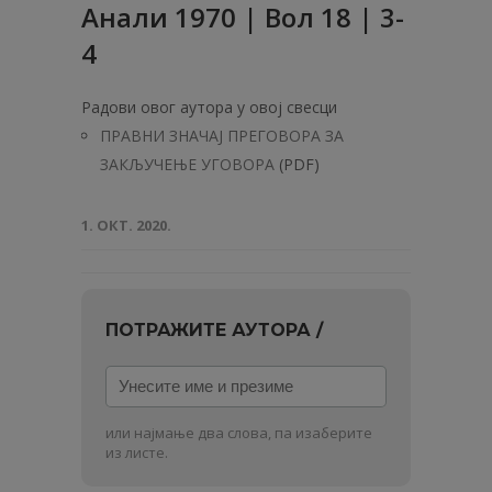
Анaли 1970 | Вол 18 | 3-
4
Радови овог аутора у овој свесци
ПРАВНИ ЗНАЧАЈ ПРЕГОВОРА ЗА
ЗАКЉУЧЕЊЕ УГОВОРА
(PDF)
1. ОКТ. 2020.
ПОТРАЖИТЕ АУТОРА /
Унесите
име
и
или најмање два слова, па изаберите
презиме
из листе.