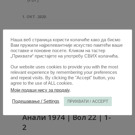
1. ОКТ. 2020.
Наша веб страница користи колачиће како да бисмо
Вам пружили најрелевантније искуство памтећи ваше
поставке и поновне посете. Кликом на тастер
„Прихвати“ пристајете на употребу СВИХ колачића.
Our website uses cookies to provide you with the most
relevant experience by remembering your preferences
and repeat visits. By clicking the "Accept" button, you
agree to the use of ALL cookies.
Моји подаци нису за продају
.
Подешавање / Settings
ПРИХВАТИ / ACCEPT
Анaли 1974 | Вол 22 | 1-
2