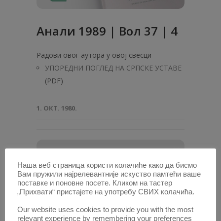
Анали 1989 | Вол 37 | 4
Радови овог аутора у овој свесци
УПОРЕДНИ ПОГЛЕД НА СРПСКЕ УСТАВЕ
(PDF)
1. ОКТ. 1980.
Наша веб страница користи колачиће како да бисмо
Вам пружили најрелевантније искуство памтећи ваше
поставке и поновне посете. Кликом на тастер
„Прихвати“ пристајете на употребу СВИХ колачића.
Our website uses cookies to provide you with the most
relevant experience by remembering your preferences