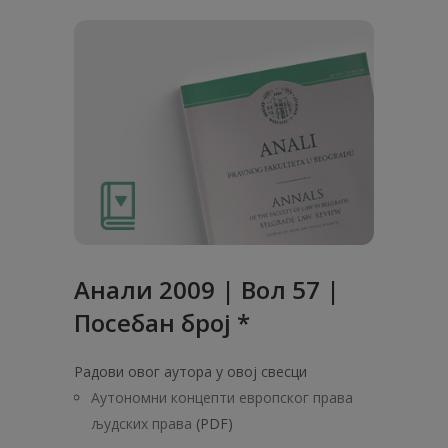
Анали 2009 | Вол 57 |
Посебан број *
Радови овог аутора у овој свесци
Аутономни концепти европског права
људских права
(PDF)