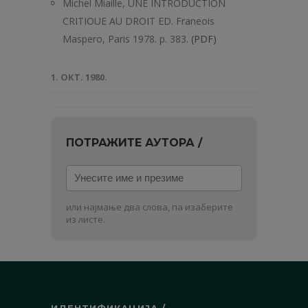
Michel Miaille, UNE INTRODUCTION
CRITIOUE AU DROIT ED. Franeois
Maspero, Paris 1978. p. 383.
(PDF)
1. ОКТ. 1980.
ПОТРАЖИТЕ АУТОРА /
Унесите
име
и
или најмање два слова, па изаберите
презиме
из листе.