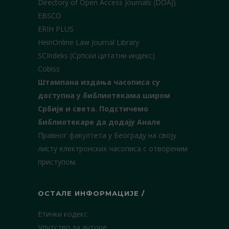
Directory of Open Access Journals (DOAJ)
EBSCO
ERIH PLUS
HeinOnline Law Journal Library
SCIndeks (Српски цитатни индекс)
Cobiss
Штампана издања часописа су
доступна у библиотекама широм
Србије и света.
Подстичемо
библиотекаре да додају Анале
Правног факултета у Београду на своју
листу електронских часописа с отвореним
приступом.
ОСТАЛЕ ИНФОРМАЦИЈЕ /
Етички кодекс
Упутство за ауторе