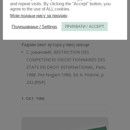
and repeat visits. By clicking the "Accept" button, you
agree to the use of ALL cookies.
Моји подаци нису за продају
.
Подешавање / Settings
ПРИХВАТИ / ACCEPT
Анaли 1988 | Вол 36 | 5
Радови овог аутора у овој свесци
С. Јовановић, RESTRICTION DES
COMPETENCES DISCRTTIONNAIRES DES
ETATS EN DROIT INTERNATIONAL, Paris,
1988. Prix Nogaro 1986, Ed. A. Pedone, p.
232
(PDF)
1. ОКТ. 1980.