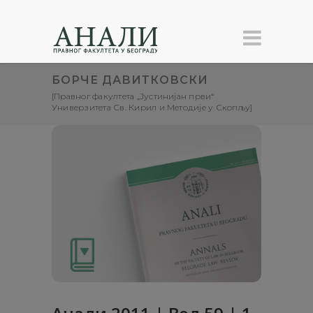
БОРЧЕ ДАВИТКОВСКИ
[Правног факултета „Јустинијан први“
Универзитета Св. Кирил и Методијe у Скопљу]