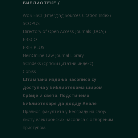
БИБЛИОТЕКЕ /
WoS ESCI (Emerging Sources Citation Index)
SCOPUS
Directory of Open Access Journals (DOAJ)
EBSCO
ERIH PLUS
HeinOnline Law Journal Library
SCIndeks (Српски цитатни индекс)
Cobiss
Штампана издања часописа су
доступна у библиотекама широм
Србије и света.
Подстичемо
библиотекаре да додају Анале
Правног факултета у Београду на своју
листу електронских часописа с отвореним
приступом.