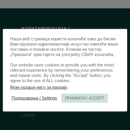
ИДЕНТИФИКАЦИЈА /
Наша веб страница користи колачиће како да бисмо
ISSN:
0003-2565
(Штампано издање)
Вам пружили најрелевантније искуство памтећи ваше
еISSN:
2406-2693
(Онлајн издање)
поставке и поновне посете. Кликом на тастер
„Прихвати“ пристајете на употребу СВИХ колачића.
DOI:
10.51204/Anali_PFBU_1906
Our website uses cookies to provide you with the most
relevant experience by remembering your preferences
ИЗДАВАЧ /
and repeat visits. By clicking the "Accept" button, you
agree to the use of ALL cookies.
Правни факултет Универзитета у
Моји подаци нису за продају
.
Београду
Подешавање / Settings
ПРИХВАТИ / ACCEPT
Булевар краља Александра 67
11000 Београд
Србија