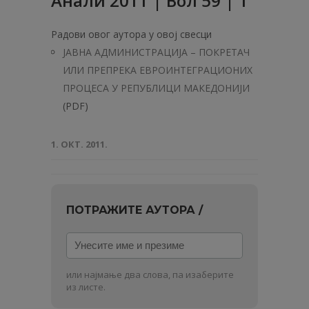
Анали 2011 | Вол 59 | 1
Радови овог аутора у овој свесци
ЈАВНА АДМИНИСТРАЦИЈА – ПОКРЕТАЧ
ИЛИ ПРЕПРЕКА ЕВРОИНТЕГРАЦИОНИХ
ПРОЦЕСА У РЕПУБЛИЦИ МАКЕДОНИЈИ
(PDF)
1. ОКТ. 2011.
ПОТРАЖИТЕ АУТОРА /
Унесите
име
и
или најмање два слова, па изаберите
презиме
из листе.