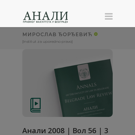
МИРОСЛАВ ЂОРЂЕВИЋ
[Institut za uporedno pravo]
Анали 2008 | Вол 56 | 3