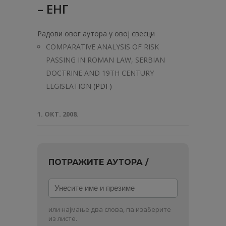
– ЕНГ
Радови овог аутора у овој свесци
COMPARATIVE ANALYSIS OF RISK
PASSING IN ROMAN LAW, SERBIAN
DOCTRINE AND 19TH CENTURY
LEGISLATION
(PDF)
1. ОКТ. 2008.
ПОТРАЖИТЕ АУТОРА /
Унесите
име
и
или најмање два слова, па изаберите
презиме
из листе.