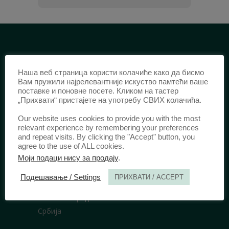
ИДЕНТИФИКАЦИЈА /
Наша веб страница користи колачиће како да бисмо
ISSN:
0003-2565
(Штампано издање)
Вам пружили најрелевантније искуство памтећи ваше
поставке и поновне посете. Кликом на тастер
еISSN:
2406-2693
(Онлајн издање)
„Прихвати“ пристајете на употребу СВИХ колачића.
DOI:
10.51204/Anali_PFBU_1906
Our website uses cookies to provide you with the most
relevant experience by remembering your preferences
and repeat visits. By clicking the "Accept" button, you
ИЗДАВАЧ /
agree to the use of ALL cookies.
Правни факултет Универзитета у
Моји подаци нису за продају
.
Београду
Подешавање / Settings
ПРИХВАТИ / ACCEPT
Булевар краља Александра 67
11000 Београд
Србија