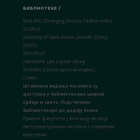
БИБЛИОТЕКЕ /
WoS ESCI (Emerging Sources Citation Index)
SCOPUS
Directory of Open Access Journals (DOAJ)
EBSCO
ERIH PLUS
HeinOnline Law Journal Library
SCIndeks (Српски цитатни индекс)
Cobiss
Штампана издања часописа су
доступна у библиотекама широм
Србије и света.
Подстичемо
библиотекаре да додају Анале
Правног факултета у Београду на своју
листу електронских часописа с отвореним
приступом.