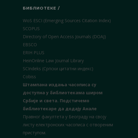
БИБЛИОТЕКЕ /
WoS ESCI (Emerging Sources Citation Index)
SCOPUS
Directory of Open Access Journals (DOAJ)
EBSCO
ERIH PLUS
HeinOnline Law Journal Library
SCIndeks (Српски цитатни индекс)
Cobiss
Штампана издања часописа су
доступна у библиотекама широм
Србије и света.
Подстичемо
библиотекаре да додају Анале
Правног факултета у Београду на своју
листу електронских часописа с отвореним
приступом.