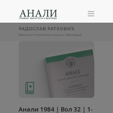
РАДОСЛАВ РАТКОВИЋ
[Факултет политичких наука у Београду]
Анaли 1984 | Вол 32 | 1-