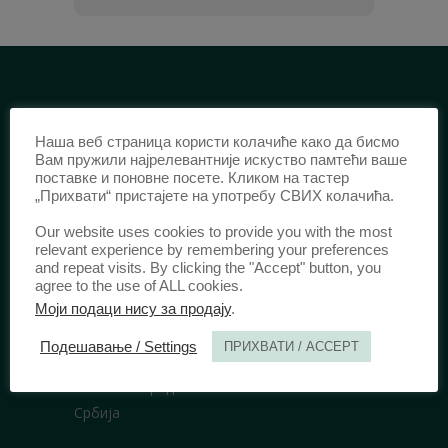
ИДЕНТИФИКАЦИЈА /
Наша веб страница користи колачиће како да бисмо
ISSN:
0003-2565
(Штампано издање)
Вам пружили најрелевантније искуство памтећи ваше
поставке и поновне посете. Кликом на тастер
еISSN:
2406-2693
(Онлајн издање)
„Прихвати“ пристајете на употребу СВИХ колачића.
DOI:
10.51204/Anali_PFBU_1906
Our website uses cookies to provide you with the most
relevant experience by remembering your preferences
and repeat visits. By clicking the "Accept" button, you
ИЗДАВАЧ /
agree to the use of ALL cookies.
Правни факултет Универзитета у
Моји подаци нису за продају
.
Београду
Подешавање / Settings
ПРИХВАТИ / ACCEPT
Булевар краља Александра 67
11000 Београд
Србија