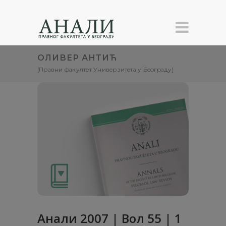
ОЛИВЕР АНТИЋ
[Правни факултет Универзитета у Београду]
Анали 2007 | Вол 55 | 1