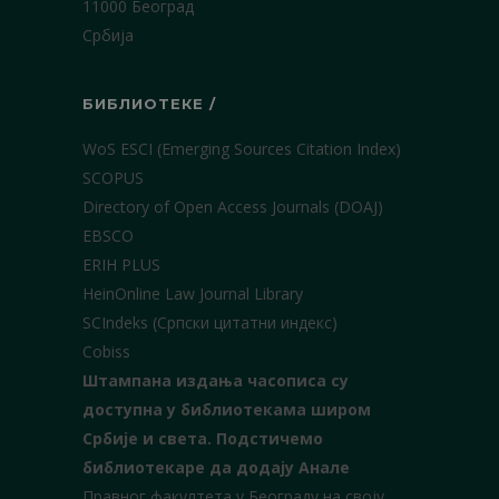
11000 Београд
Србија
БИБЛИОТЕКЕ /
WoS ESCI (Emerging Sources Citation Index)
SCOPUS
Directory of Open Access Journals (DOAJ)
EBSCO
ERIH PLUS
HeinOnline Law Journal Library
SCIndeks (Српски цитатни индекс)
Cobiss
Штампана издања часописа су
доступна у библиотекама широм
Србије и света.
Подстичемо
библиотекаре да додају Анале
Правног факултета у Београду на своју