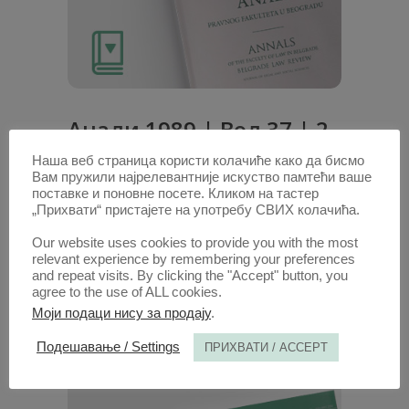
Анaли 1989 | Вол 37 | 2-
3
Наша веб страница користи колачиће како да бисмо
Вам пружили најрелевантније искуство памтећи ваше
поставке и поновне посете. Кликом на тастер
Радови овог аутора у овој свесци
„Прихвати“ пристајете на употребу СВИХ колачића.
НЕКЕ МОГУЋНОСТИ ПРИМЕНЕ
Our website uses cookies to provide you with the most
КОМПЈУТЕРА У ПРАВУ
(PDF)
relevant experience by remembering your preferences
and repeat visits. By clicking the "Accept" button, you
agree to the use of ALL cookies.
1. ОКТ. 1980.
Моји подаци нису за продају
.
Подешавање / Settings
ПРИХВАТИ / ACCEPT