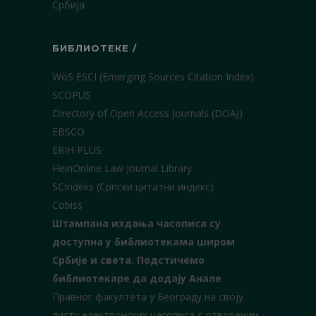
Србија
БИБЛИОТЕКЕ /
WoS ESCI (Emerging Sources Citation Index)
SCOPUS
Directory of Open Access Journals (DOAJ)
EBSCO
ERIH PLUS
HeinOnline Law Journal Library
SCIndeks (Српски цитатни индекс)
Cobiss
Штампана издања часописа су
доступна у библиотекама широм
Србије и света.
Подстичемо
библиотекаре да додају Анале
Правног факултета у Београду на своју
листу електронских часописа с отвореним