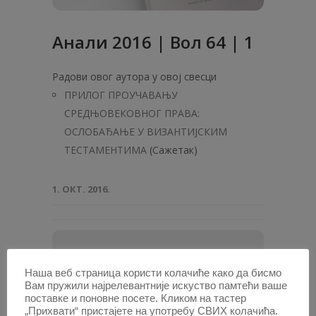
Анали 2016 | Вол 64 | 1
Радови овог аутора у овој свесци
ПРИЛОГ ПРОУЧАВАЊУ
СРЕДЊОВЕКОВНОГ ПРАВА:
ОСЛОБAЂAЊЕ У ВИЗАНТИЈСКИМ
ТЕСТАМЕНТИМА
(Сажетак)
1. ОКТ. 2016.
ПОТРАЖИТЕ АУТОРА /
Наша веб страница користи колачиће како да бисмо
Вам пружили најрелевантније искуство памтећи ваше
Унесите
поставке и поновне посете. Кликом на тастер
име
„Прихвати“ пристајете на употребу СВИХ колачића.