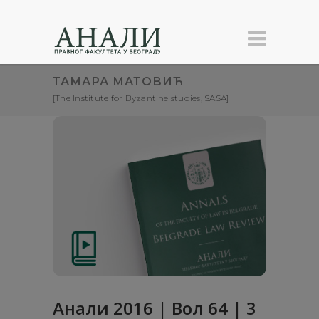
ТАМАРА МАТОВИЋ
[The Institute for Byzantine studies, SASA]
Анали 2016 | Вол 64 | 3