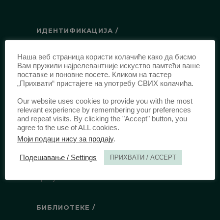
ИДЕНТИФИКАЦИЈА /
ISSN:
0003-2565
(Штампано издање)
Наша веб страница користи колачиће како да бисмо
еISSN:
2406-2693
(Онлајн издање)
Вам пружили најрелевантније искуство памтећи ваше
поставке и поновне посете. Кликом на тастер
DOI:
10.51204/Anali_PFBU_1906
„Прихвати“ пристајете на употребу СВИХ колачића.
Our website uses cookies to provide you with the most
ИЗДАВАЧ /
relevant experience by remembering your preferences
and repeat visits. By clicking the "Accept" button, you
Правни факултет Универзитета у
agree to the use of ALL cookies.
Београду
Моји подаци нису за продају
.
Булевар краља Александра 67
Подешавање / Settings
ПРИХВАТИ / ACCEPT
11000 Београд
Србија
БИБЛИОТЕКЕ /