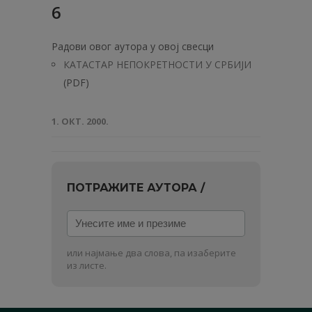
6
Радови овог аутора у овој свесци
КАТАСТАР НЕПОКРЕТНОСТИ У СРБИЈИ
(PDF)
1. ОКТ. 2000.
ПОТРАЖИТЕ АУТОРА /
Унесите
име
и
или најмање два слова, па изаберите
презиме
из листе.