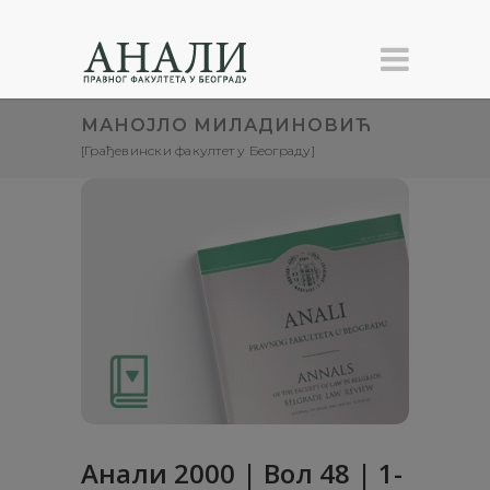
МАНОЈЛО МИЛАДИНОВИЋ
[Грађевински факултет у Београду]
Анaли 2000 | Вол 48 | 1-