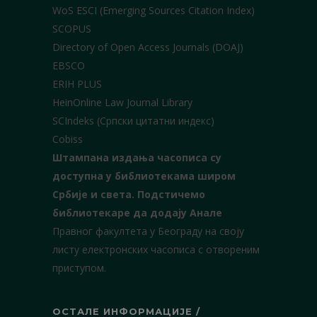
WoS ESCI (Emerging Sources Citation Index)
SCOPUS
Directory of Open Access Journals (DOAJ)
EBSCO
ERIH PLUS
HeinOnline Law Journal Library
SCIndeks (Српски цитатни индекс)
Cobiss
Штампана издања часописа су
доступна у библиотекама широм
Србије и света.
Подстичемо
библиотекаре да додају Анале
Правног факултета у Београду на своју
листу електронских часописа с отвореним
приступом.
ОСТАЛЕ ИНФОРМАЦИЈЕ /