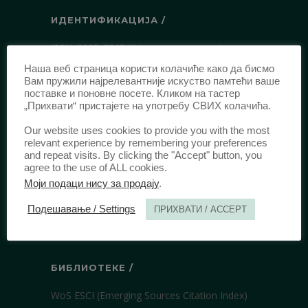
ИДЕНТИФИКАЦИЈА /
ISSN:
0003-2565
(Штампано издање)
еISSN:
2406-2693
(Онлајн издање)
Наша веб страница користи колачиће како да бисмо
Вам пружили најрелевантније искуство памтећи ваше
DOI:
10.51204/Anali_PFBU_1906
поставке и поновне посете. Кликом на тастер
„Прихвати“ пристајете на употребу СВИХ колачића.
ИЗДАВАЧ /
Our website uses cookies to provide you with the most
relevant experience by remembering your preferences
Правни факултет Универзитета у
and repeat visits. By clicking the "Accept" button, you
agree to the use of ALL cookies.
Београду
Моји подаци нису за продају
.
Булевар краља Александра 67
11000 Београд
Подешавање / Settings
ПРИХВАТИ / ACCEPT
Србија
БИБЛИОТЕКЕ /
WoS ESCI (Emerging Sources Citation Index)