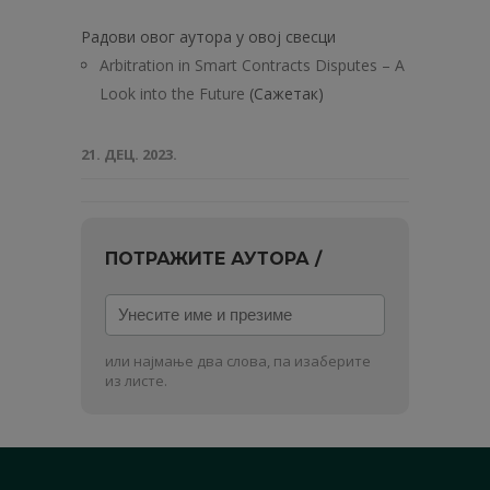
Радови овог аутора у овој свесци
Arbitration in Smart Contracts Disputes – A
Look into the Future
(Сажетак)
21. ДЕЦ. 2023.
ПОТРАЖИТЕ АУТОРА /
Унесите
име
и
или најмање два слова, па изаберите
презиме
из листе.