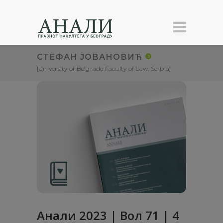
СТЕФАН ЈОВАНОВИЋ
[University of Belgrade Faculty of Law, Serbia]
Анали 2023 | Вол 71 | 4