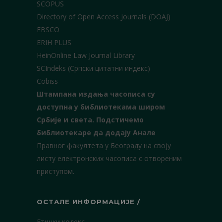
SCOPUS
Directory of Open Access Journals (DOAJ)
EBSCO
ERIH PLUS
HeinOnline Law Journal Library
SCIndeks (Српски цитатни индекс)
Cobiss
Штампана издања часописа су
доступна у библиотекама широм
Србије и света.
Подстичемо
библиотекаре да додају Анале
Правног факултета у Београду на своју
листу електронских часописа с отвореним
приступом.
ОСТАЛЕ ИНФОРМАЦИЈЕ /
Етички кодекс