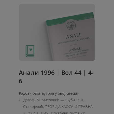
Анaли 1996 | Вол 44 | 4-
6
Радови овог аутора у овој свесци
Драган М. Митровић — Љубиша В.
Станојевић, ТЕОРИЈА ХАОСА И ПРАВНА
ТЕОРИЈА, НИУ „Службени лист СРЈ”,