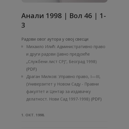
Анaли 1998 | Вол 46 | 1-
3
Радови овог аутора у овој свесци
Михаило Илић: Административно право
и други радови (Јавно предузеће
„Службени лист СРЈ“, Београд 1998)
(PDF)
Драган Милков: Управно право, I—III,
(Универзитет у Новом Саду - Правни
факултет и Центар за издавачку
делатност. Нови Сад 1997-1998)
(PDF)
1. ОКТ. 1998.