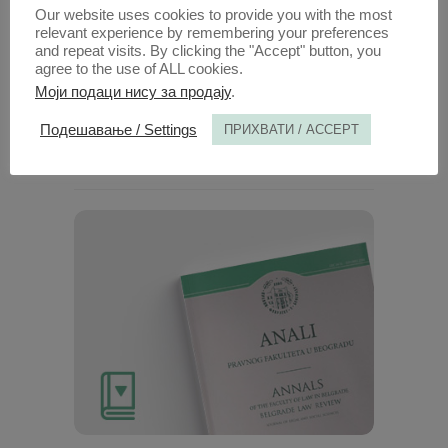
Радови овог аутора у овој свесци
Our website uses cookies to provide you with the most
relevant experience by remembering your preferences
Александар Фатић: КАЗНА КАО
and repeat visits. By clicking the "Accept" button, you
МЕТАФОРА, НИУ „Службени лист СРЈ”,
agree to the use of ALL cookies.
Београд, 1995, 111 стр.
(PDF)
Моји подаци нису за продају
.
Подешавање / Settings
ПРИХВАТИ / ACCEPT
1. ОКТ. 1996.