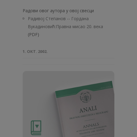
Радови овог аутора у овој свесци
Радивој Степанов -- Гордана
Вукадиновић:Правна мисао 20. века
(PDF)
1. ОКТ. 2002.