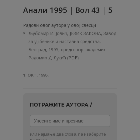
Анaли 1995 | Вол 43 | 5
Радови овог аутора у овој свесци
Љубомир И. Јовић, ЈЕЗИК ЗАКОНА, Завод
за уџбенике и наставна средства,
Београд, 1995, предговор: академик
Радомир Д. Лукић
(PDF)
1. ОКТ. 1995.
ПОТРАЖИТЕ АУТОРА /
Унесите
име
и
или најмање два слова, па изаберите
из листе.