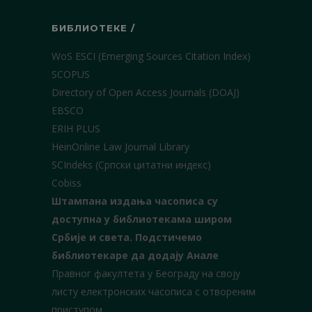
БИБЛИОТЕКЕ /
WoS ESCI (Emerging Sources Citation Index)
SCOPUS
Directory of Open Access Journals (DOAJ)
EBSCO
ERIH PLUS
HeinOnline Law Journal Library
SCIndeks (Српски цитатни индекс)
Cobiss
Штампана издања часописа су
доступна у библиотекама широм
Србије и света.
Подстичемо
библиотекаре да додају Анале
Правног факултета у Београду на своју
листу електронских часописа с отвореним
приступом.