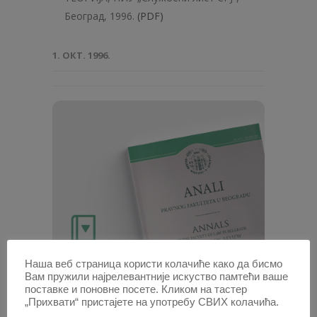
Београд, 1996.
(PDF)
1. ОКТ. 1996.
Наша веб страница користи колачиће како да бисмо
Вам пружили најрелевантније искуство памтећи ваше
Анaли 1996 | Вол 44 | 1
поставке и поновне посете. Кликом на тастер
„Прихвати“ пристајете на употребу СВИХ колачића.