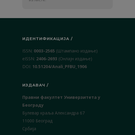
презиме
ИДЕНТИФИКАЦИЈА /
ISSN:
0003-2565
(Штампано издање)
еISSN:
2406-2693
(Онлајн издање)
DOI:
10.51204/Anali_PFBU_1906
ИЗДАВАЧ /
Правни факултет Универзитета у
Београду
Булевар краља Александра 67
11000 Београд
Србија