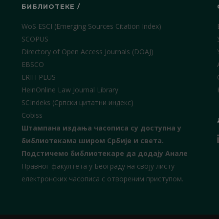
БИБЛИОТЕКЕ /
WoS ESCI (Emerging Sources Citation Index)
SCOPUS
Directory of Open Access Journals (DOAJ)
EBSCO
ERIH PLUS
HeinOnline Law Journal Library
SCIndeks (Српски цитатни индекс)
Cobiss
Штампана издања часописа су доступна у
библиотекама широм Србије и света.
Подстичемо библиотекаре да додају Анале
Правног факултета у Београду на своју листу
електронских часописа с отвореним приступом.