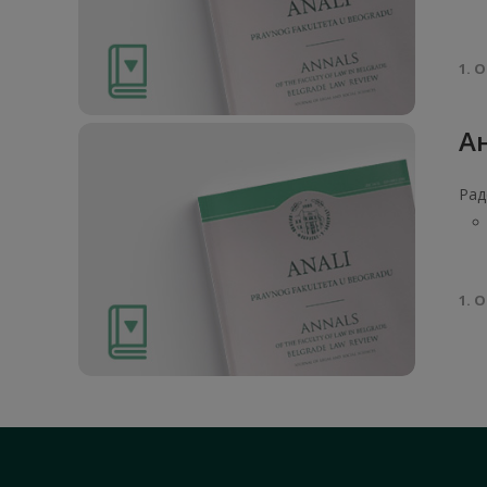
1. О
Ан
Рад
1. О