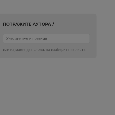
ПОТРАЖИТЕ АУТОРА /
Унесите
име
и
или најмање два слова, па изаберите из листе.
презиме