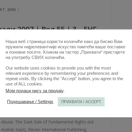
КТ. 2008.
али 2007 | Вол 55 | 3 – ЕНГ
Наша веб страница користи колачиће како да бисмо Вам
ови овог аутора у овој свесци
пружили најрелевантније искуство памтећи ваше поставке
THE GODS MUST BE CRAZY: DOES
и поновне посете. Кликом на тастер „Прихвати“ пристајете
на употребу СВИХ колачића.
CONSTITUTION SPEAK ABOUT BIOETHICS?
(PDF)
Our website uses cookies to provide you with the most
КТ. 2007.
relevant experience by remembering your preferences and
repeat visits. By clicking the "Accept" button, you agree to the
use of ALL cookies.
Моји подаци нису за продају
.
али 2007 | Вол 55 | 2
Подешавање / Settings
ПРИХВАТИ / ACCEPT
ови овог аутора у овој свесци
Abuse: The Dark Side of Fundamental Rights (еd.
András Sajó), Eleven International Publishing,