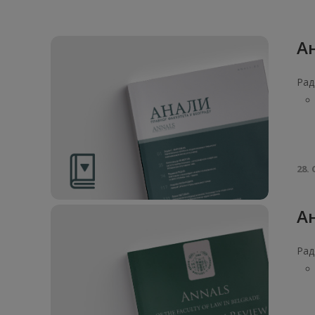
Ан
Рад
28. 
Ан
Рад