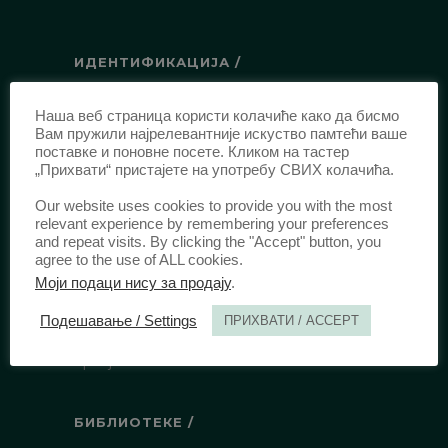
ИДЕНТИФИКАЦИЈА /
ISSN:
0003-2565
(Штампано издање)
Наша веб страница користи колачиће како да бисмо
еISSN:
2406-2693
(Онлајн издање)
Вам пружили најрелевантније искуство памтећи ваше
поставке и поновне посете. Кликом на тастер
DOI:
10.51204/Anali_PFBU_1906
„Прихвати“ пристајете на употребу СВИХ колачића.
Our website uses cookies to provide you with the most
ИЗДАВАЧ /
relevant experience by remembering your preferences
and repeat visits. By clicking the "Accept" button, you
Правни факултет Универзитета у
agree to the use of ALL cookies.
Београду
Моји подаци нису за продају
.
Булевар краља Александра 67
Подешавање / Settings
ПРИХВАТИ / ACCEPT
11000 Београд
Србија
БИБЛИОТЕКЕ /