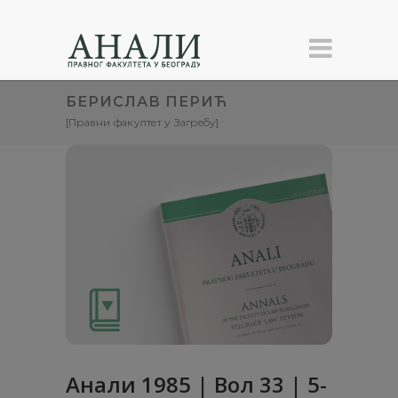
БЕРИСЛАВ ПЕРИЋ
[Правни факултет у Загребу]
Анaли 1985 | Вол 33 | 5-