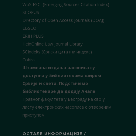
WoS ESCI (Emerging Sources Citation Index)
SCOPUS
Directory of Open Access Journals (DOAJ)
EBSCO
ERIH PLUS
HeinOnline Law Journal Library
SCIndeks (Српски цитатни индекс)
Cobiss
Штампана издања часописа су
доступна у библиотекама широм
Србије и света.
Подстичемо
библиотекаре да додају Анале
Правног факултета у Београду на своју
листу електронских часописа с отвореним
приступом.
ОСТАЛЕ ИНФОРМАЦИЈЕ /