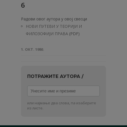
6
Радови овог аутора у овој свесци
НОВИ ПУТЕВИ У ТЕОРИЈИ И
ФИЛОЗОФИЈИ ПРАВА
(PDF)
1. ОКТ. 1980.
ПОТРАЖИТЕ АУТОРА /
Унесите
име
и
или најмање два слова, па изаберите
презиме
из листе.