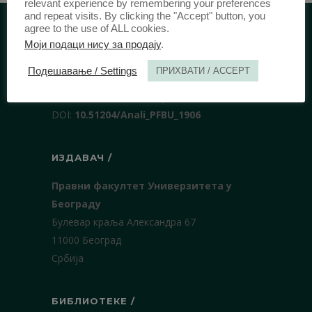
relevant experience by remembering your preferences
and repeat visits. By clicking the "Accept" button, you
agree to the use of ALL cookies.
Моји подаци нису за продају
.
ИДЕНТИФИКАЦИЈА /
Подешавање / Settings
ПРИХВАТИ / ACCEPT
ISSN:
0003-2565
(Штампано издање)
еISSN:
2406-2693
(Онлајн издање)
DOI:
10.51204/Anali_PFBU_1906
ИЗДАВАЧ /
Правни факултет Универзитета у
Београду
Булевар краља Александра 67
11000 Београд
Србија
БИБЛИОТЕКЕ /