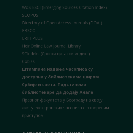
WoS ESCI (Emerging Sources Citation Index)
SCOPUS
Directory of Open Access Journals (DOAJ)
EBSCO
ERIH PLUS
HeinOnline Law Journal Library
SCIndeks (Српски цитатни индекс)
Cobiss
Штампана издања часописа су
доступна у библиотекама широм
Србије и света.
Подстичемо
библиотекаре да додају Анале
Правног факултета у Београду на своју
листу електронских часописа с отвореним
приступом.