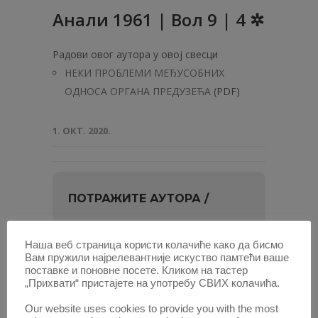
Анaли 1961 | Вол 9 | 4 ✲
Радови овог аутора у овој свесци
НЕКИ ПРОБЛЕМИ МЕЂУСОБНИХ
ОДНОСА ОРГАНА ПРЕДУЗЕЋА
(PDF)
1. ОКТ. 2020.
ПОТРАЖИТЕ АУТОРА /
Унесите
име
Наша веб страница користи колачиће како да бисмо
Вам пружили најрелевантније искуство памтећи ваше
и
или најмање два слова, па изаберите
поставке и поновне посете. Кликом на тастер
презиме
из листе.
„Прихвати“ пристајете на употребу СВИХ колачића.
Our website uses cookies to provide you with the most