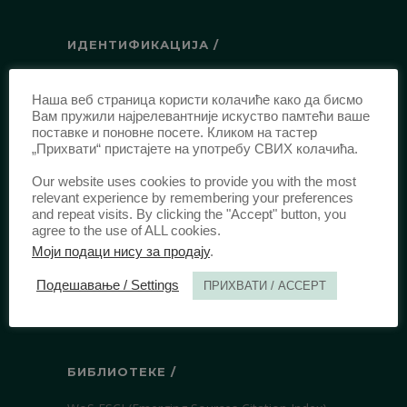
ИДЕНТИФИКАЦИЈА /
ISSN:
0003-2565
(Штампано издање)
Наша веб страница користи колачиће како да бисмо
еISSN:
2406-2693
(Онлајн издање)
Вам пружили најрелевантније искуство памтећи ваше
DOI:
10.51204/Anali_PFBU_1906
поставке и поновне посете. Кликом на тастер
„Прихвати“ пристајете на употребу СВИХ колачића.
Our website uses cookies to provide you with the most
ИЗДАВАЧ /
relevant experience by remembering your preferences
and repeat visits. By clicking the "Accept" button, you
Правни факултет Универзитета у
agree to the use of ALL cookies.
Београду
Моји подаци нису за продају
.
Булевар краља Александра 67
Подешавање / Settings
ПРИХВАТИ / ACCEPT
11000 Београд
Србија
БИБЛИОТЕКЕ /