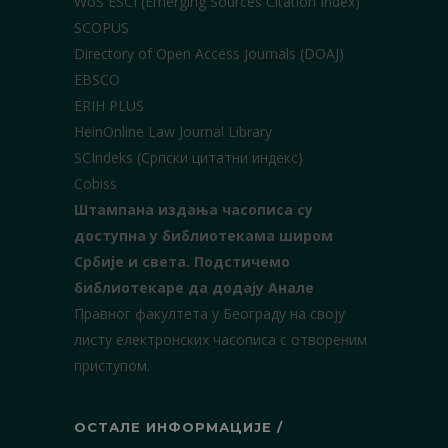
WoS ESCI (Emerging Sources Citation Index)
SCOPUS
Directory of Open Access Journals (DOAJ)
EBSCO
ERIH PLUS
HeinOnline Law Journal Library
SCIndeks (Српски цитатни индекс)
Cobiss
Штампана издања часописа су
доступна у библиотекама широм
Србије и света.
Подстичемо
библиотекаре да додају Анале
Правног факултета у Београду на своју
листу електронских часописа с отвореним
приступом.
ОСТАЛЕ ИНФОРМАЦИЈЕ /