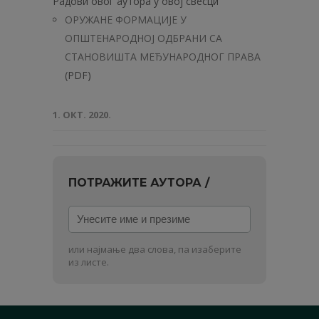
Радови овог аутора у овој свесци
ОРУЖАНЕ ФОРМАЦИЈЕ У
ОПШТЕНАРОДНОЈ ОДБРАНИ СА
СТАНОВИШТА МЕЂУНАРОДНОГ ПРАВА
(PDF)
1. ОКТ. 2020.
ПОТРАЖИТЕ АУТОРА /
Унесите
име
и
или најмање два слова, па изаберите
презиме
из листе.