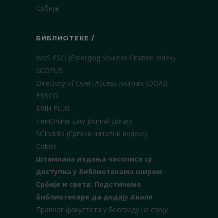
Србија
БИБЛИОТЕКЕ /
WoS ESCI (Emerging Sources Citation Index)
SCOPUS
Directory of Open Access Journals (DOAJ)
EBSCO
ERIH PLUS
HeinOnline Law Journal Library
SCIndeks (Српски цитатни индекс)
Cobiss
Штампана издања часописа су
доступна у библиотекама широм
Србије и света.
Подстичемо
библиотекаре да додају Анале
Правног факултета у Београду на своју