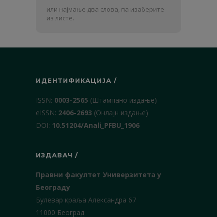
и
или најмање два слова, па изаберите
презиме
из листе.
ИДЕНТИФИКАЦИЈА /
ISSN:
0003-2565
(Штампано издање)
еISSN:
2406-2693
(Онлајн издање)
DOI:
10.51204/Anali_PFBU_1906
ИЗДАВАЧ /
Правни факултет Универзитета у
Београду
Булевар краља Александра 67
11000 Београд