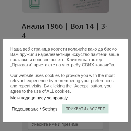
Анaли 1966 | Вол 14 | 3-
4
Наша веб страница користи колачиће како да бисмо
Радови овог аутора у овој свесци
Вам пружили најрелевантније искуство памтећи ваше
О ЈЕДНОМ СХВАТАЊУ ЗАКОНА
поставке и поновне посете. Кликом на тастер
ВРЕДНОСТИ
(PDF)
„Прихвати“ пристајете на употребу СВИХ колачића.
Our website uses cookies to provide you with the most
relevant experience by remembering your preferences
1. ОКТ. 2020.
and repeat visits. By clicking the "Accept" button, you
agree to the use of ALL cookies.
Моји подаци нису за продају
.
ПОТРАЖИТЕ АУТОРА /
Подешавање / Settings
ПРИХВАТИ / ACCEPT
Унесите
име