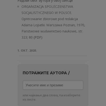
Радови овог аутора у овој свесци
ORGANIZACJA SPOLECZENSTWA
SOCJALISTYCZNEGO W POLSCE.
Oprecowanie zbiorowe pod redakcja
Adama Lopatki. Warszawa Poznan, 1970,
Panstwowe wudawnictwo naukowe, str.
323; 80
(PDF)
1. ОКТ. 2020.
ПОТРАЖИТЕ АУТОРА /
Унесите
име
и
или најмање два слова, па изаберите
презиме
из листе.