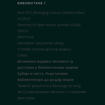
БИБЛИОТЕКЕ /
WoS ESCI (Emerging Sources Citation Index)
SCOPUS
Directory of Open Access Journals (DOAJ)
EBSCO
ERIH PLUS
HeinOnline Law Journal Library
SCIndeks (Српски цитатни индекс)
Cobiss
Штампана издања часописа су
доступна у библиотекама широм
Србије и света.
Подстичемо
библиотекаре да додају Анале
Правног факултета у Београду на своју
листу електронских часописа с отвореним
приступом.