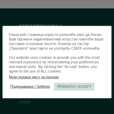
ИДЕНТИФИКАЦИЈА /
Наша веб страница користи колачиће како да бисмо
ISSN:
0003-2565
(Штампано издање)
Вам пружили најрелевантније искуство памтећи ваше
еISSN:
2406-2693
(Онлајн издање)
поставке и поновне посете. Кликом на тастер
„Прихвати“ пристајете на употребу СВИХ колачића.
DOI:
10.51204/Anali_PFBU_1906
Our website uses cookies to provide you with the most
relevant experience by remembering your preferences
ИЗДАВАЧ /
and repeat visits. By clicking the "Accept" button, you
agree to the use of ALL cookies.
Правни факултет Универзитета у
Моји подаци нису за продају
.
Београду
Подешавање / Settings
ПРИХВАТИ / ACCEPT
Булевар краља Александра 67
11000 Београд
Србија