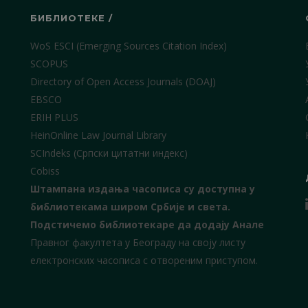
БИБЛИОТЕКЕ /
WoS ESCI (Emerging Sources Citation Index)
SCOPUS
Directory of Open Access Journals (DOAJ)
EBSCO
ERIH PLUS
HeinOnline Law Journal Library
SCIndeks (Српски цитатни индекс)
Cobiss
Штампана издања часописа су доступна у
библиотекама широм Србије и света.
Подстичемо библиотекаре да додају Анале
Правног факултета у Београду на своју листу
електронских часописа с отвореним приступом.