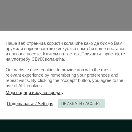
Наша веб страница користи колачиће како да бисмо Вам
пружили најрелевантније искуство памтећи ваше поставке
и поновне посете. Кликом на тастер „Прихвати“ пристајете
на употребу СВИХ колачића.
Our website uses cookies to provide you with the most
relevant experience by remembering your preferences and
repeat visits. By clicking the "Accept" button, you agree to the
use of ALL cookies.
Моји подаци нису за продају
.
Подешавање / Settings
ПРИХВАТИ / ACCEPT