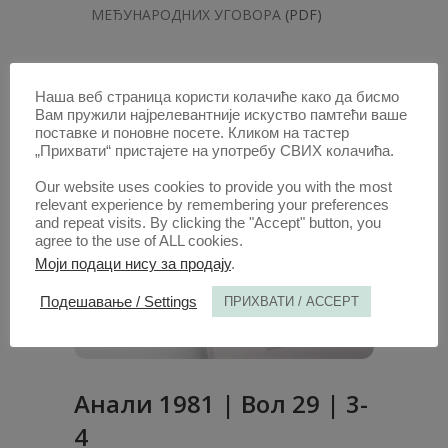
МЕЂУНАРОДНИХ УГОВОРА
(PDF)
1. ОКТ. 1980.
Наша веб страница користи колачиће како да бисмо
Вам пружили најрелевантније искуство памтећи ваше
поставке и поновне посете. Кликом на тастер
„Прихвати“ пристајете на употребу СВИХ колачића.
Our website uses cookies to provide you with the most
relevant experience by remembering your preferences
and repeat visits. By clicking the "Accept" button, you
agree to the use of ALL cookies.
Моји подаци нису за продају
.
Подешавање / Settings
ПРИХВАТИ / ACCEPT
Анaли 1981 | Вол 29 | 3-
4