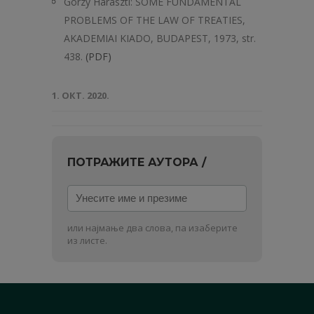
Gorzy Haraszti: SOME FUNDAMENTAL
PROBLEMS OF THE LAW OF TREATIES,
AKADEMIAI KIADO, BUDAPEST, 1973, str.
438.
(PDF)
1. ОКТ. 2020.
ПОТРАЖИТЕ АУТОРА /
Унесите
име
и
или најмање два слова, па изаберите
презиме
из листе.