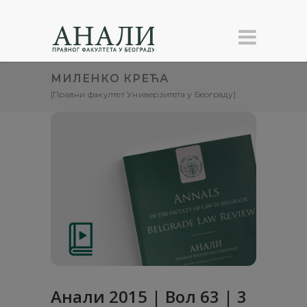
МИЛЕНКО КРЕЋА
[Правни факултет Универзитета у Београду]
Анали 2015 | Вол 63 | 3