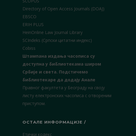
SCOPUS
Directory of Open Access Journals (DOAJ)
EBSCO
ERIH PLUS
HeinOnline Law Journal Library
SCIndeks (Српски цитатни индекс)
Cobiss
Штампана издања часописа су
доступна у библиотекама широм
Србије и света.
Подстичемо
библиотекаре да додају Анале
Правног факултета у Београду на своју
листу електронских часописа с отвореним
приступом.
ОСТАЛЕ ИНФОРМАЦИЈЕ /
Етички кодекс