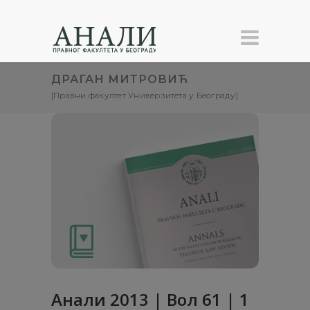
ДРАГАН МИТРОВИЋ
[Правни факултет Универзитета у Београду]
Анали 2013 | Вол 61 | 1