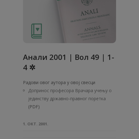
Анaли 2001 | Вол 49 | 1-
4 ✲
Радови овог аутора у овој свесци
Допринос професора Врачара учењу о
јединству државно-правног поретка
(PDF)
1. ОКТ. 2001.