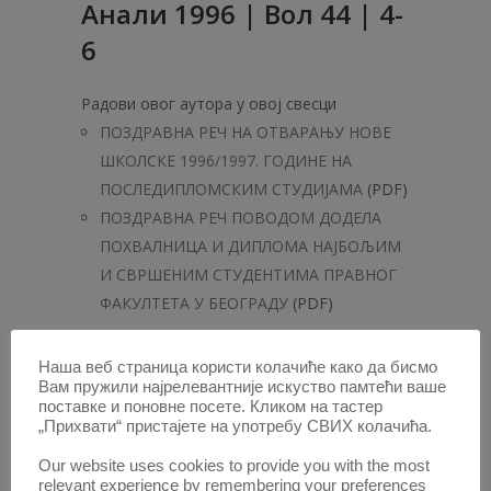
Анaли 1996 | Вол 44 | 4-
6
Радови овог аутора у овој свесци
ПОЗДРАВНА РЕЧ НА ОТВАРАЊУ НОВЕ
ШКОЛСКЕ 1996/1997. ГОДИНЕ НА
ПОСЛЕДИПЛОМСКИМ СТУДИЈАМА
(PDF)
ПОЗДРАВНА РЕЧ ПОВОДОМ ДОДЕЛА
ПОХВАЛНИЦА И ДИПЛОМА НАЈБОЉИМ
И СВРШЕНИМ СТУДЕНТИМА ПРАВНОГ
ФАКУЛТЕТА У БЕОГРАДУ
(PDF)
1. ОКТ. 1996.
Наша веб страница користи колачиће како да бисмо
Вам пружили најрелевантније искуство памтећи ваше
поставке и поновне посете. Кликом на тастер
„Прихвати“ пристајете на употребу СВИХ колачића.
Our website uses cookies to provide you with the most
relevant experience by remembering your preferences