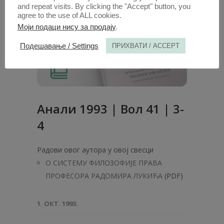
and repeat visits. By clicking the "Accept" button, you
agree to the use of ALL cookies.
Моји подаци нису за продају
.
Подешавање / Settings
ПРИХВАТИ / ACCEPT
Анaли 1993 | Вол 41 | 3-
4
Радови овог аутора у овој свесци
О СИСТЕМУ ФИЛОЗОФИЈЕ ПРАВА
ПРОФЕСОРА РАДОМИРА ЛУКИЋА
(PDF)
1. ОКТ. 1993.