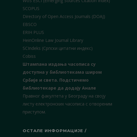
WoS ESCI (Emerging Sources Citation Index)
SCOPUS
Directory of Open Access Journals (DOAJ)
EBSCO
ERIH PLUS
HeinOnline Law Journal Library
SCIndeks (Српски цитатни индекс)
Cobiss
Штампана издања часописа су
доступна у библиотекама широм
Србије и света.
Подстичемо
библиотекаре да додају Анале
Правног факултета у Београду на своју
листу електронских часописа с отвореним
приступом.
ОСТАЛЕ ИНФОРМАЦИЈЕ /