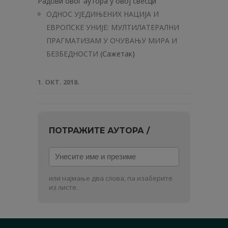
Радови овог аутора у овој свесци
ОДНОС УЈЕДИЊЕНИХ НАЦИЈА И
ЕВРОПСКЕ УНИЈЕ: МУЛТИЛАТЕРАЛНИ
ПРАГМАТИЗАМ У ОЧУВАЊУ МИРА И
БЕЗБЕДНОСТИ
(Сажетак)
1. ОКТ. 2018.
ПОТРАЖИТЕ АУТОРА /
Унесите
име
и
или најмање два слова, па изаберите
презиме
из листе.