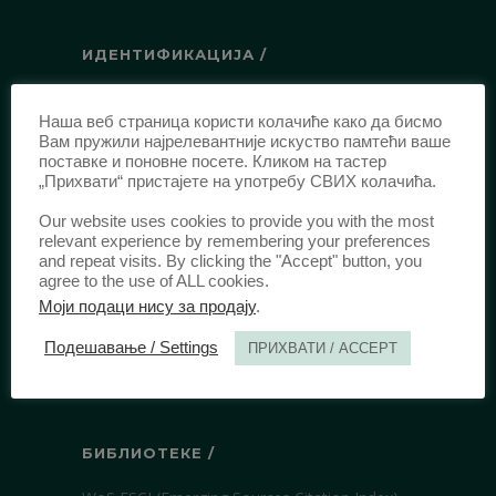
ИДЕНТИФИКАЦИЈА /
ISSN:
0003-2565
(Штампано издање)
Наша веб страница користи колачиће како да бисмо
еISSN:
2406-2693
(Онлајн издање)
Вам пружили најрелевантније искуство памтећи ваше
DOI:
10.51204/Anali_PFBU_1906
поставке и поновне посете. Кликом на тастер
„Прихвати“ пристајете на употребу СВИХ колачића.
Our website uses cookies to provide you with the most
ИЗДАВАЧ /
relevant experience by remembering your preferences
and repeat visits. By clicking the "Accept" button, you
Правни факултет Универзитета у
agree to the use of ALL cookies.
Београду
Моји подаци нису за продају
.
Булевар краља Александра 67
Подешавање / Settings
ПРИХВАТИ / ACCEPT
11000 Београд
Србија
БИБЛИОТЕКЕ /