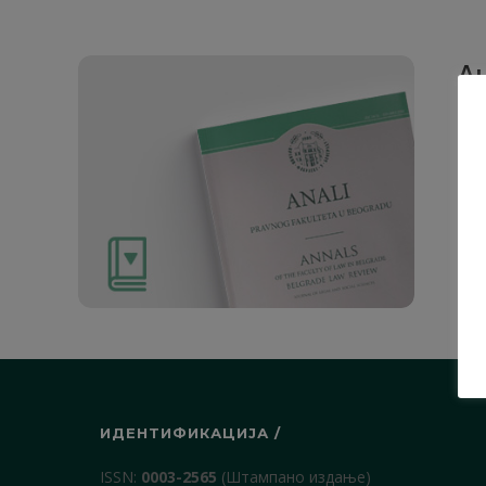
Ан
Рад
1. О
ИДЕНТИФИКАЦИЈА /
ISSN:
0003-2565
(Штампано издање)