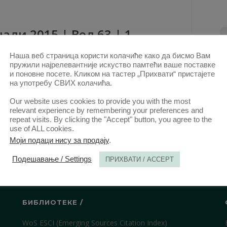
али 2015 | Вол 63 | 1
Наша веб страница користи колачиће како да бисмо Вам
ови овог аутора у овој свесци
пружили најрелевантније искуство памтећи ваше поставке
НАЧЕЛО СВЕТОВНОСТИ У РЕПУБЛИЦИ СРБИЈИ
и поновне посете. Кликом на тастер „Прихвати“ пристајете
на употребу СВИХ колачића.
ПРЕМА УСТАВУ ИЗ 2006.
(Сажетак)
Our website uses cookies to provide you with the most
КТ. 2015.
relevant experience by remembering your preferences and
repeat visits. By clicking the "Accept" button, you agree to the
use of ALL cookies.
Моји подаци нису за продају
.
Подешавање / Settings
ПРИХВАТИ / ACCEPT
БИБЛИОТЕКЕ /
WoS ESCI (Emerging Sources Citation Index)