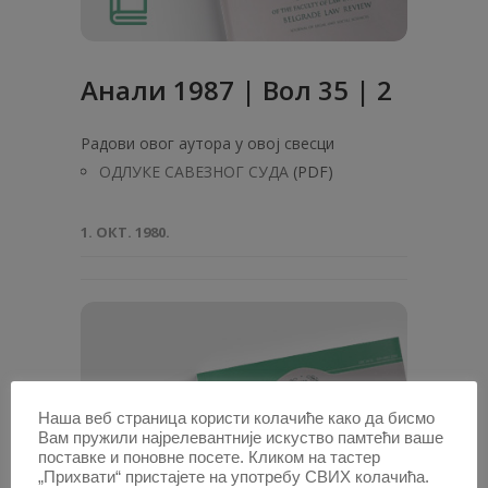
Анaли 1987 | Вол 35 | 2
Радови овог аутора у овој свесци
ОДЛУКЕ САВЕЗНОГ СУДА
(PDF)
1. ОКТ. 1980.
Наша веб страница користи колачиће како да бисмо
Вам пружили најрелевантније искуство памтећи ваше
поставке и поновне посете. Кликом на тастер
„Прихвати“ пристајете на употребу СВИХ колачића.