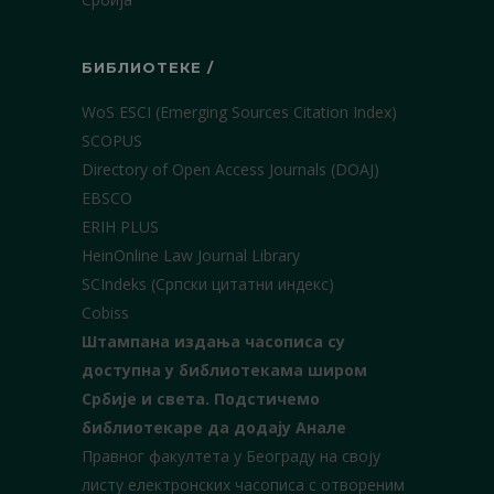
БИБЛИОТЕКЕ /
WoS ESCI (Emerging Sources Citation Index)
SCOPUS
Directory of Open Access Journals (DOAJ)
EBSCO
ERIH PLUS
HeinOnline Law Journal Library
SCIndeks (Српски цитатни индекс)
Cobiss
Штампана издања часописа су
доступна у библиотекама широм
Србије и света.
Подстичемо
библиотекаре да додају Анале
Правног факултета у Београду на своју
листу електронских часописа с отвореним