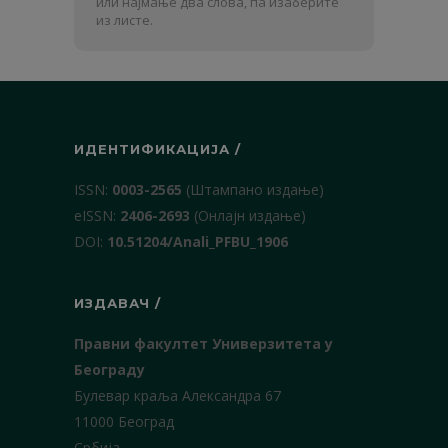
или најмање два слова, па изаберите
презиме
из листе.
ИДЕНТИФИКАЦИЈА /
ISSN:
0003-2565
(Штампано издање)
еISSN:
2406-2693
(Онлајн издање)
DOI:
10.51204/Anali_PFBU_1906
ИЗДАВАЧ /
Правни факултет Универзитета у
Београду
Булевар краља Александра 67
11000 Београд
Србија