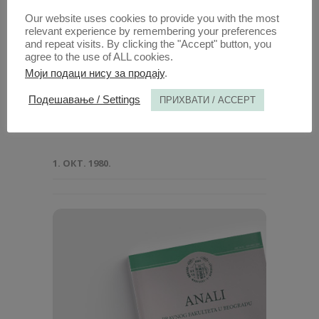
Our website uses cookies to provide you with the most
relevant experience by remembering your preferences
and repeat visits. By clicking the "Accept" button, you
agree to the use of ALL cookies.
Анaли 1986 | Вол 34 | 6
Моји подаци нису за продају
.
Подешавање / Settings
ПРИХВАТИ / ACCEPT
Радови овог аутора у овој свесци
ОДЛУКЕ САВЕЗНОГ СУДА
(PDF)
1. ОКТ. 1980.