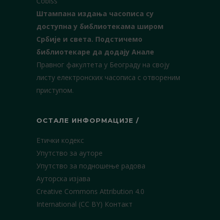
Cobiss
Штампана издања часописа су
доступна у библиотекама широм
Србије и света.
Подстичемо
библиотекаре да додају Анале
Правног факултета у Београду на своју
листу електронских часописа с отвореним
приступом.
ОСТАЛЕ ИНФОРМАЦИЈЕ /
Етички кодекс
Упутство за ауторе
Упутство за подношење радова
Ауторска изјава
Creative Commons Attribution 4.0
International (CC BY)
Контакт