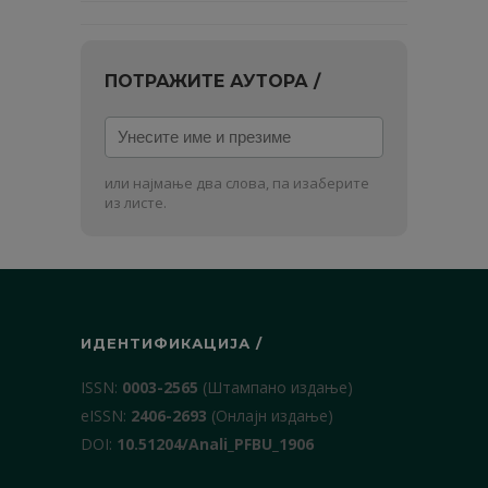
ПОТРАЖИТЕ АУТОРА /
Унесите
име
и
или најмање два слова, па изаберите
презиме
из листе.
ИДЕНТИФИКАЦИЈА /
ISSN:
0003-2565
(Штампано издање)
еISSN:
2406-2693
(Онлајн издање)
DOI:
10.51204/Anali_PFBU_1906