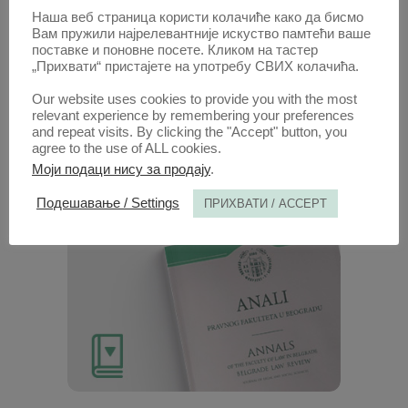
Наша веб страница користи колачиће како да бисмо
Радови овог аутора у овој свесци
Вам пружили најрелевантније искуство памтећи ваше
поставке и поновне посете. Кликом на тастер
УСПОН И СУНОВРАТ ЕВРОКОМУНИЗМА
„Прихвати“ пристајете на употребу СВИХ колачића.
(PDF)
Our website uses cookies to provide you with the most
relevant experience by remembering your preferences
1. ОКТ. 1980.
and repeat visits. By clicking the "Accept" button, you
agree to the use of ALL cookies.
Моји подаци нису за продају
.
Подешавање / Settings
ПРИХВАТИ / ACCEPT