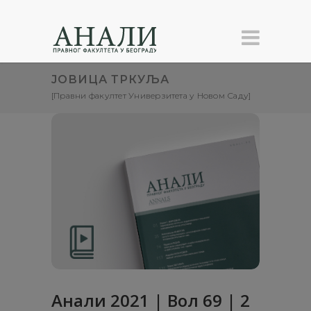
ЈОВИЦА ТРКУЉА
[Правни факултет Универзитета у Новом Саду]
Анали 2021 | Вол 69 | 2