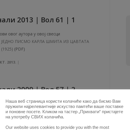
али 2013 | Вол 61 | 1
ови овог аутора у овој свесци
ЈЕДНО ПИСМО КАРЛА ШМИТА ИЗ ЦАВТАТА
(1925)
(PDF)
КТ. 2013.
али 2009 | Вол 57 | 2
Наша веб страница користи колачиће како да бисмо Вам
ови овог аутора у овој свесци
пружили најрелевантније искуство памтећи ваше поставке
Сто година од смрти Валтазара Богишића
(PDF)
и поновне посете. Кликом на тастер „Прихвати“ пристајете
на употребу СВИХ колачића.
КТ. 2009.
Our website uses cookies to provide you with the most