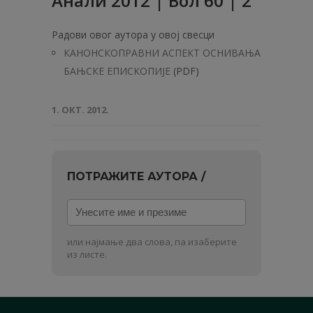
Анали 2012 | Вол 60 | 2
Радови овог аутора у овој свесци
КАНОНСКОПРАВНИ АСПЕКТ ОСНИВАЊА
БАЊСКЕ ЕПИСКОПИЈЕ
(PDF)
1. ОКТ. 2012.
ПОТРАЖИТЕ АУТОРА /
Унесите
име
и
или најмање два слова, па изаберите
презиме
из листе.