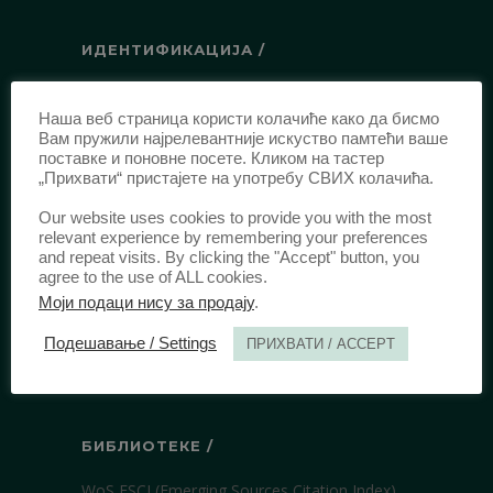
ИДЕНТИФИКАЦИЈА /
ISSN:
0003-2565
(Штампано издање)
Наша веб страница користи колачиће како да бисмо
еISSN:
2406-2693
(Онлајн издање)
Вам пружили најрелевантније искуство памтећи ваше
DOI:
10.51204/Anali_PFBU_1906
поставке и поновне посете. Кликом на тастер
„Прихвати“ пристајете на употребу СВИХ колачића.
Our website uses cookies to provide you with the most
ИЗДАВАЧ /
relevant experience by remembering your preferences
and repeat visits. By clicking the "Accept" button, you
Правни факултет Универзитета у
agree to the use of ALL cookies.
Београду
Моји подаци нису за продају
.
Булевар краља Александра 67
Подешавање / Settings
ПРИХВАТИ / ACCEPT
11000 Београд
Србија
БИБЛИОТЕКЕ /
WoS ESCI (Emerging Sources Citation Index)