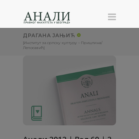
ДРАГАНА ЈАЊИЋ
[Институт за српску културу – Приштина/
Лепосавић]