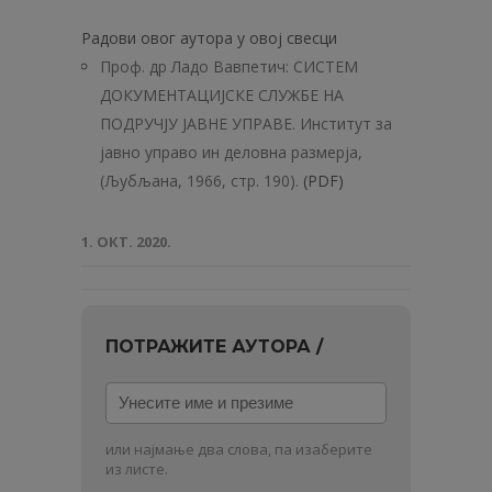
Радови овог аутора у овој свесци
Проф. др Ладо Вавпетич: СИСТЕМ
ДОКУМЕНТАЦИЈСКЕ СЛУЖБЕ НА
ПОДРУЧЈУ ЈАВНЕ УПРАВЕ. Институт за
јавно управо ин деловна размерја,
(Љубљана, 1966, стр. 190).
(PDF)
1. ОКТ. 2020.
ПОТРАЖИТЕ АУТОРА /
Унесите
име
и
или најмање два слова, па изаберите
презиме
из листе.