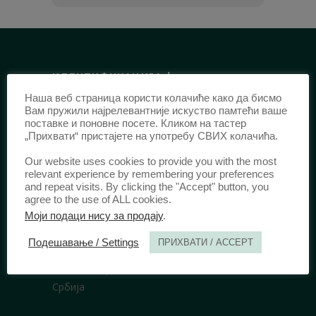
ИДЕНТИФИКАЦИЈА /
Наша веб страница користи колачиће како да бисмо
ISSN:
0003-2565
(Штампано издање)
Вам пружили најрелевантније искуство памтећи ваше
еISSN:
2406-2693
(Онлајн издање)
поставке и поновне посете. Кликом на тастер
„Прихвати“ пристајете на употребу СВИХ колачића.
DOI:
10.51204/Anali_PFBU_1906
Our website uses cookies to provide you with the most
relevant experience by remembering your preferences
ИЗДАВАЧ /
and repeat visits. By clicking the "Accept" button, you
agree to the use of ALL cookies.
Правни факултет Универзитета у
Моји подаци нису за продају
.
Београду
Подешавање / Settings
ПРИХВАТИ / ACCEPT
Булевар краља Александра 67
11000 Београд
Србија