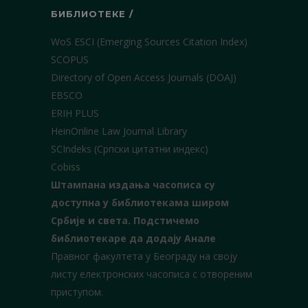
БИБЛИОТЕКЕ /
WoS ESCI (Emerging Sources Citation Index)
SCOPUS
Directory of Open Access Journals (DOAJ)
EBSCO
ERIH PLUS
HeinOnline Law Journal Library
SCIndeks (Српски цитатни индекс)
Cobiss
Штампана издања часописа су
доступна у библиотекама широм
Србије и света.
Подстичемо
библиотекаре да додају Анале
Правног факултета у Београду на своју
листу електронских часописа с отвореним
приступом.