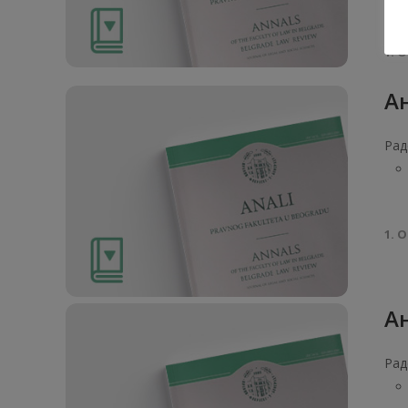
1. О
Ан
Рад
1. О
Ан
Рад