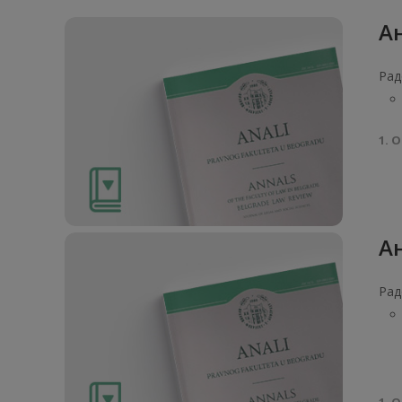
Ан
Рад
1. О
Ан
Рад
1. О