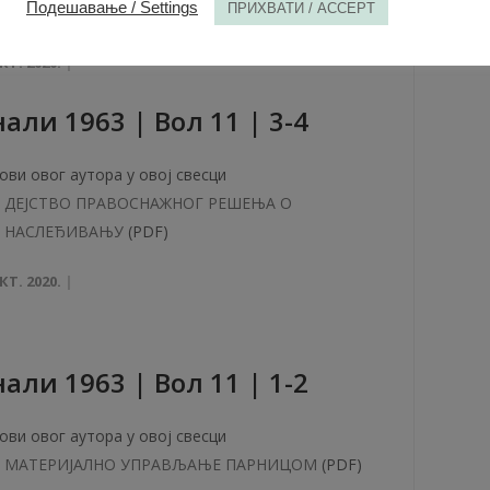
Подешавање / Settings
ПРИХВАТИ / ACCEPT
БЕЛЕШКЕ
(PDF)
КТ. 2020.
aли 1963 | Вол 11 | 3-4
ови овог аутора у овој свесци
ДЕЈСТВО ПРАВОСНАЖНОГ РЕШЕЊА О
НАСЛЕЂИВАЊУ
(PDF)
КТ. 2020.
али 1963 | Вол 11 | 1-2
ови овог аутора у овој свесци
МАТЕРИJAЛНО УПРАВЉАЊЕ ПАРНИЦОМ
(PDF)