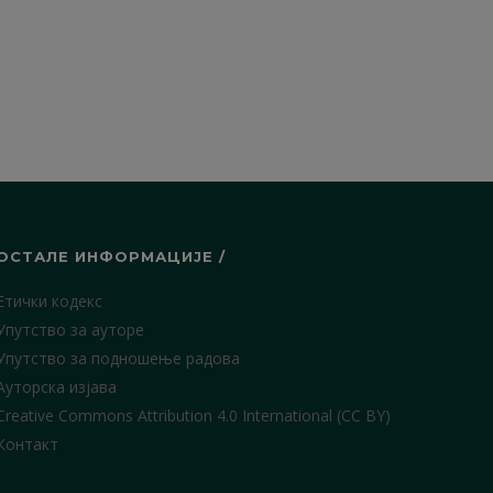
ОСТАЛЕ ИНФОРМАЦИЈЕ /
Етички кодекс
Упутство за ауторе
Упутство за подношење радова
Ауторска изјава
Creative Commons Attribution 4.0 International (CC BY)
Контакт