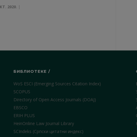
КТ. 2020.
БИБЛИОТЕКЕ /
WoS ESCI (Emerging Sources Citation Index)
SCOPUS
Directory of Open Access Journals (DOAJ)
EBSCO
ERIH PLUS
HeinOnline Law Journal Library
SCIndeks (Српски цитатни индекс)