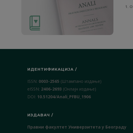
1. О
ИДЕНТИФИКАЦИЈА /
ISSN:
0003-2565
(Штампано издање)
еISSN:
2406-2693
(Онлајн издање)
DOI:
10.51204/Anali_PFBU_1906
ИЗДАВАЧ /
Правни факултет Универзитета у Београду