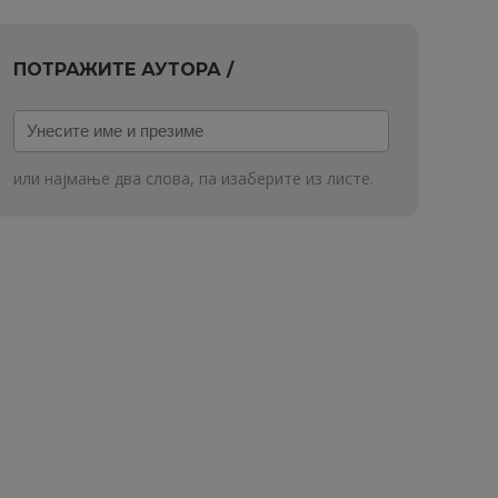
ПОТРАЖИТЕ АУТОРА /
Унесите
име
и
или најмање два слова, па изаберите из листе.
презиме