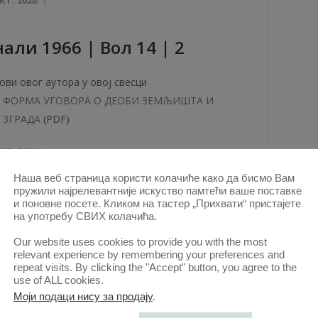
али 1966 | Вол 14 | 2
ови овог аутора у овој свесци
ФОРМА УГОВОРА О ДЕОБИ ЗЕМЉИШТА И
ЗГРАДА
(PDF)
КТ. 2020.
Наша веб страница користи колачиће како да бисмо Вам
пружили најрелевантније искуство памтећи ваше поставке
и поновне посете. Кликом на тастер „Прихвати“ пристајете
aли 1964 | Вол 12 | 2-3
на употребу СВИХ колачића.
Our website uses cookies to provide you with the most
ови овог аутора у овој свесци
relevant experience by remembering your preferences and
repeat visits. By clicking the "Accept" button, you agree to the
ЗАКЉУЧЦИ О БИТНИМ ЧИЊЕНИЦАМА У
use of ALL cookies.
ПАРНИЧНОМ ПОСТУПКУ
(PDF)
Моји подаци нису за продају
.
БИБЛИОГРАФИЈA
(PDF)