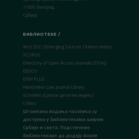
11000 Београд
Србија
БИБЛИОТЕКЕ /
WoS ESCI (Emerging Sources Citation Index)
SCOPUS
Directory of Open Access Journals (DOAJ)
EBSCO
ERIH PLUS
HeinOnline Law Journal Library
SCIndeks (Српски цитатни индекс)
Cobiss
Штампана издања часописа су
доступна у библиотекама широм
Србије и света.
Подстичемо
библиотекаре да додају Анале