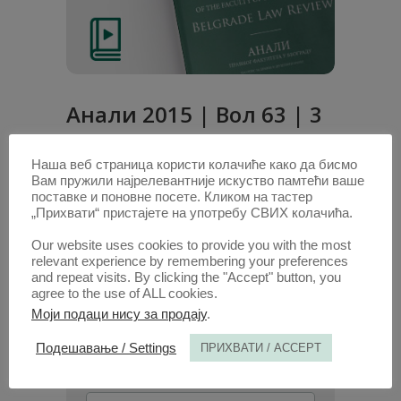
Анали 2015 | Вол 63 | 3
Радови овог аутора у овој свесци
Наша веб страница користи колачиће како да бисмо
DIRECT EFFECT OF THE EUROPEAN
Вам пружили најрелевантније искуство памтећи ваше
поставке и поновне посете. Кликом на тастер
CONVENTIONON HUMAN RIGHTS
„Прихвати“ пристајете на употребу СВИХ колачића.
(Сажетак)
Our website uses cookies to provide you with the most
relevant experience by remembering your preferences
1. ОКТ. 2015.
and repeat visits. By clicking the "Accept" button, you
agree to the use of ALL cookies.
Моји подаци нису за продају
.
Подешавање / Settings
ПРИХВАТИ / ACCEPT
ПОТРАЖИТЕ АУТОРА /