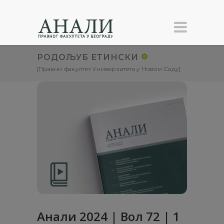
РОДОЉУБ ЕТИНСКИ
[Правни факултет Универзитета у Новом Саду]
Анали 2024 | Вол 72 | 1