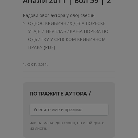
Анали 2011 | Вол 59 | 2
Радови овог аутора у овој свесци
ОДНОС КРИВИЧНИХ ДЕЛА ПОРЕСКЕ
УТАЈЕ И НЕУПЛАЋИВАЊА ПОРЕЗА ПО
ОДБИТКУ У СРПСКОМ КРИВИЧНОМ
ПРАВУ
(PDF)
1. ОКТ. 2011.
ПОТРАЖИТЕ АУТОРА /
Унесите
име
и
или најмање два слова, па изаберите
презиме
из листе.