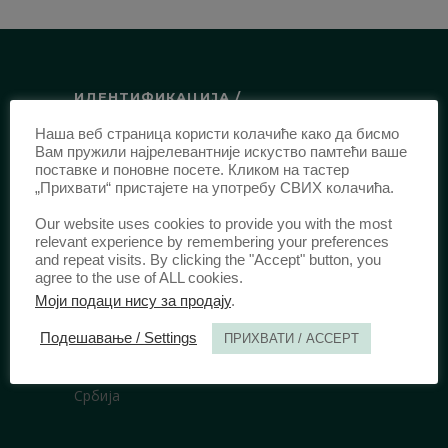
ИДЕНТИФИКАЦИЈА /
Наша веб страница користи колачиће како да бисмо
ISSN:
0003-2565
(Штампано издање)
Вам пружили најрелевантније искуство памтећи ваше
еISSN:
2406-2693
(Онлајн издање)
поставке и поновне посете. Кликом на тастер
„Прихвати“ пристајете на употребу СВИХ колачића.
DOI:
10.51204/Anali_PFBU_1906
Our website uses cookies to provide you with the most
relevant experience by remembering your preferences
ИЗДАВАЧ /
and repeat visits. By clicking the "Accept" button, you
agree to the use of ALL cookies.
Правни факултет Универзитета у
Моји подаци нису за продају
.
Београду
Подешавање / Settings
ПРИХВАТИ / ACCEPT
Булевар краља Александра 67
11000 Београд
Србија