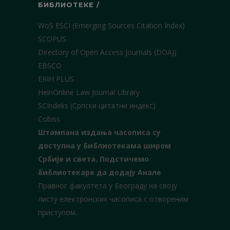
БИБЛИОТЕКЕ /
WoS ESCI (Emerging Sources Citation Index)
SCOPUS
Directory of Open Access Journals (DOAJ)
EBSCO
ERIH PLUS
HeinOnline Law Journal Library
SCIndeks (Српски цитатни индекс)
Cobiss
Штампана издања часописа су
доступна у библиотекама широм
Србије и света.
Подстичемо
библиотекаре да додају Анале
Правног факултета у Београду на своју
листу електронских часописа с отвореним
приступом.