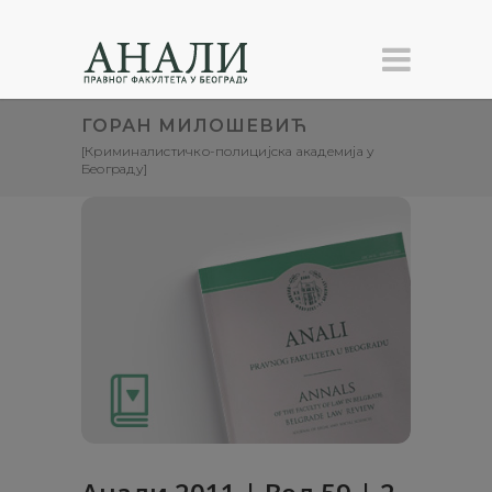
ГОРАН МИЛОШЕВИЋ
[Криминалистичко-полицијска академија у
Београду]