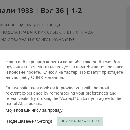
aли 1988 | Вол 36 | 1-2
ови овог аутора у овој свесци
ПОДЕЛА ГРАЂАНСКИХ СУБЈЕКТИВНИХ ПРАВА
НА СТВАРНА И ОБЛИГАЦИОНА
(PDF)
КТ. 1980.
Наша веб страница користи колачиће како да бисмо Вам
пружили најрелевантније искуство памтећи ваше поставке
и поновне посете. Кликом на тастер „Прихвати“ пристајете
aли 1983 | Вол 31 | 5
на употребу СВИХ колачића.
Our website uses cookies to provide you with the most
relevant experience by remembering your preferences and
ови овог аутора у овој свесци
repeat visits. By clicking the "Accept" button, you agree to the
Др Андрија Гамс: О СВОЈИНИ, Београд,
use of ALL cookies.
сопствено изд. 1982. стр. 62.
(PDF)
Моји подаци нису за продају
.
Подешавање / Settings
ПРИХВАТИ / ACCEPT
КТ. 1980.