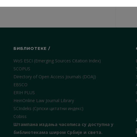
БИБЛИОТЕКЕ /
WoS ESCI (Emerging Sources Citation Index)
SCOPUS
Directory of Open Access Journals (DOAJ)
EBSCO
ERIH PLUS
HeinOnline Law Journal Library
SCIndeks (Српски цитатни индекс)
Cobiss
Штампана издања часописа су доступна у
библиотекама широм Србије и света.