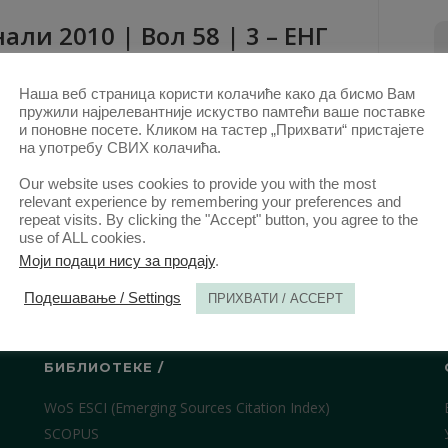
али 2010 | Вол 58 | 3 – ЕНГ
КТ. 2011.
Наша веб страница користи колачиће како да бисмо Вам
пружили најрелевантније искуство памтећи ваше поставке
и поновне посете. Кликом на тастер „Прихвати“ пристајете
на употребу СВИХ колачића.
Our website uses cookies to provide you with the most
relevant experience by remembering your preferences and
repeat visits. By clicking the "Accept" button, you agree to the
use of ALL cookies.
Моји подаци нису за продају
.
Подешавање / Settings
ПРИХВАТИ / ACCEPT
БИБЛИОТЕКЕ /
WoS ESCI (Emerging Sources Citation Index)
SCOPUS