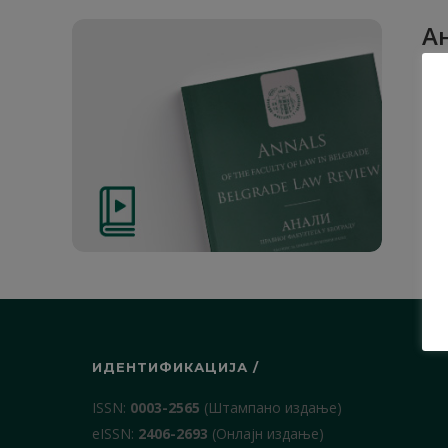
Ан
1. О
ИДЕНТИФИКАЦИЈА /
ISSN:
0003-2565
(Штампано издање)
еISSN:
2406-2693
(Онлајн издање)