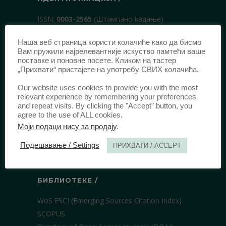
ISSN:
0003-2565
(Штампано издање)
еISSN:
2406-2693
(Онлајн издање)
Наша веб страница користи колачиће како да бисмо
DOI:
10.51204/Anali_PFBU_1906
Вам пружили најрелевантније искуство памтећи ваше
поставке и поновне посете. Кликом на тастер
„Прихвати“ пристајете на употребу СВИХ колачића.
ИЗДАВАЧ /
Our website uses cookies to provide you with the most
Правни факултет Универзитета у
relevant experience by remembering your preferences
and repeat visits. By clicking the "Accept" button, you
Београду
agree to the use of ALL cookies.
Булевар краља Александра 67
Моји подаци нису за продају
.
11000 Београд
Подешавање / Settings
ПРИХВАТИ / ACCEPT
Србија
БИБЛИОТЕКЕ /
WoS ESCI (Emerging Sources Citation Index)
SCOPUS