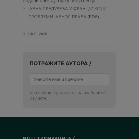
Радови овог аутора у овој свесци
ЈАВНА ПРЕДУЗЕЋА У ФРАНЦУСКОЈ И
ПРОБЛЕМИ ЈАВНОГ ПРАВА
(PDF)
1. ОКТ. 2020.
ПОТРАЖИТЕ АУТОРА /
Унесите
име
и
или најмање два слова, па изаберите
презиме
из листе.
ИДЕНТИФИКАЦИЈА /