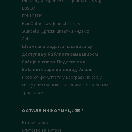
Directory of Open Access Journals (DOAJ)
EBSCO
ERIH PLUS
HeinOnline Law Journal Library
SCIndeks (Српски цитатни индекс)
Cobiss
Штампана издања часописа су
доступна у библиотекама широм
Србије и света.
Подстичемо
библиотекаре да додају Анале
Правног факултета у Београду на своју
листу електронских часописа с отвореним
приступом.
ОСТАЛЕ ИНФОРМАЦИЈЕ /
Етички кодекс
Упутство за ауторе