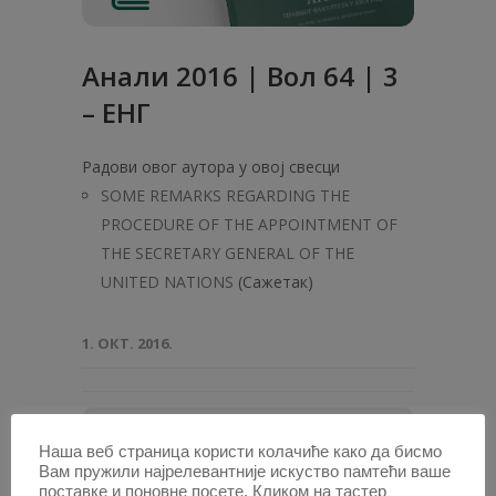
Анали 2016 | Вол 64 | 3
– ЕНГ
Радови овог аутора у овој свесци
SOME REMARKS REGARDING THE
PROCEDURE OF THE APPOINTMENT OF
THE SECRETARY GENERAL OF THE
UNITED NATIONS
(Сажетак)
1. ОКТ. 2016.
ПОТРАЖИТЕ АУТОРА /
Наша веб страница користи колачиће како да бисмо
Вам пружили најрелевантније искуство памтећи ваше
поставке и поновне посете. Кликом на тастер