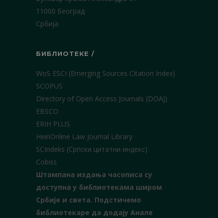
11000 Београд
Србија
БИБЛИОТЕКЕ /
WoS ESCI (Emerging Sources Citation Index)
SCOPUS
Directory of Open Access Journals (DOAJ)
EBSCO
ERIH PLUS
HeinOnline Law Journal Library
SCIndeks (Српски цитатни индекс)
Cobiss
Штампана издања часописа су
доступна у библиотекама широм
Србије и света.
Подстичемо
библиотекаре да додају Анале